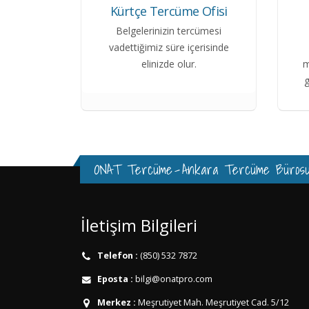
Kürtçe Tercüme Ofisi
Belgelerinizin tercümesi
vadettiğimiz süre içerisinde
elinizde olur.
m
g
ONAT Tercüme
-
Ankara Tercüme Büros
İletişim Bilgileri
Telefon :
(850) 532 7872
Eposta :
bilgi@onatpro.com
Merkez :
Meşrutiyet Mah. Meşrutiyet Cad. 5/12