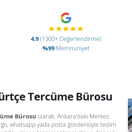
4.9
(1300+ Değerlendirme)
%99
Memnuniyet
ürtçe Tercüme Bürosu
cüme Bürosu
olarak; Ankara'daki Merkez
argo, whatsapp yada posta gönderisiyle teslim