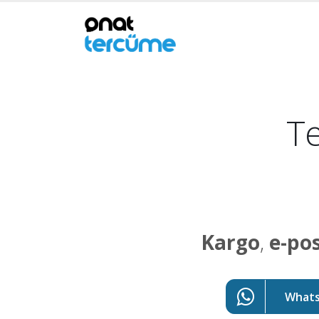
Te
Kargo
,
e-po
WhatsA