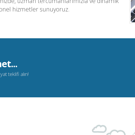
inizde, uzman tercümanlarımızla ve dinamik
yonel hizmetler sunuyoruz.
et...
t teklifi alın!