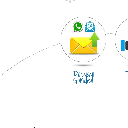
Dosyayı
T
Gönder