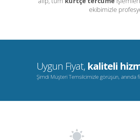
alıp, tüm
kürtçe tercüme
işlemler
ekibimizle profes
Uygun Fiyat,
kaliteli hizm
Şimdi Müşteri Temsilcimizle görüşün, anında fiya