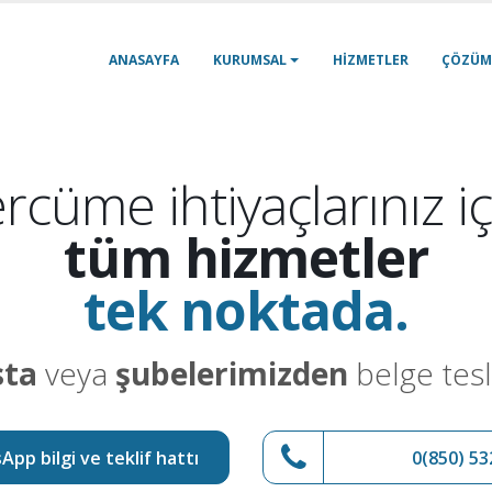
ANASAYFA
KURUMSAL
HIZMETLER
ÇÖZÜM
rcüme ihtiyaçlarınız iç
tüm hizmetler
tek noktada.
sta
veya
şubelerimizden
belge tesl
pp bilgi ve teklif hattı
0(850) 53