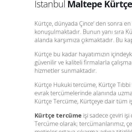
İstanbul
Maltepe Kürtçe
Kürtçe, dünyada Çince‘ den sonra en f
konuşulmaktadır. Bunun yanı sıra Kü
alanda karşımıza çıkmaktadır. Bu kap
Kürtçe bu kadar hayatımızın içindeyk
güvenilir ve kaliteli firmalarla çalı
hizmetler sunmaktadır.
Kürtçe Hukuki tercüme, Kürtçe Tıbbi
evrak tercümelerinde alanında uzman
Kürtçe Tercüme, Kürtçeye dair tüm işle
Kürtçe tercüme
işi sadece çeviri i
Tercüme olarak; tercümanlarımız, çevi
metinler ortaya çıkarma adına titizlik