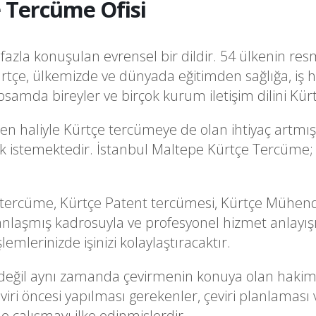
 Tercüme Ofisi
azla konuşulan evrensel bir dildir. 54 ülkenin resm
rtçe, ülkemizde ve dünyada eğitimden sağlığa, iş 
samda bireyler ve birçok kurum iletişim dilini Kür
en haliyle Kürtçe tercümeye de olan ihtiyaç artmış
şmak istemektedir. İstanbul Maltepe Kürtçe Tercüme; 
 tercüme, Kürtçe Patent tercümesi, Kürtçe Mühendi
laşmış kadrosuyla ve profesyonel hizmet anlayış
mlerinizde işinizi kolaylaştıracaktır.
şi değil aynı zamanda çevirmenin konuya olan hakim
ri öncesi yapılması gerekenler, çeviri planlaması 
le çalışmayı ilke edinmişlerdir.