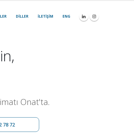
LER
DILLER
İLETIŞIM
ENG
in,
imatı Onat'ta.
2 78 72