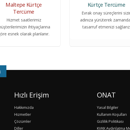
Maltepe Kürtçe
Kürtçe Tercüme
Tercüme
Evrak onay süreçlerini sizi
Hizmet saatlerimiz
adınıza yürüterek zamand
üşterilerimizin ihtiyaçlarına
tasarruf etmenizi sağlarız
öre esnek olarak planlanır.
u
Hızlı Erişim
ONAT
Hakkımızda
Yasal Bilgiler
Hizmetler
Kullanım Koşulları
Çözümler
Gizlilik Politikası
Diller
KVKK Aydınlatma M