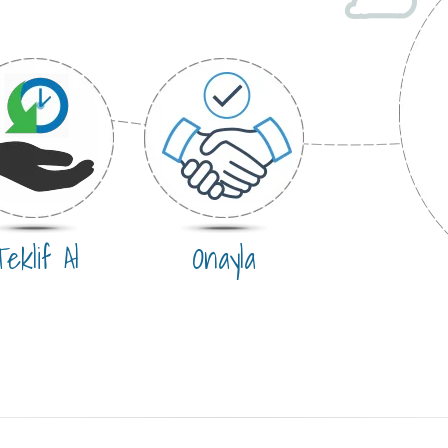
eklif Al
Onayla