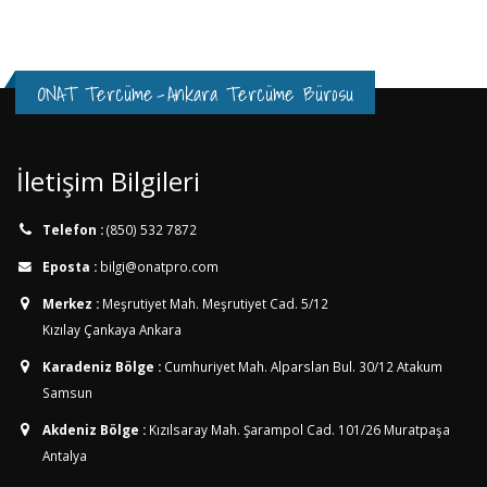
ONAT Tercüme
-
Ankara Tercüme Bürosu
İletişim Bilgileri
Telefon :
(850) 532 7872
Eposta :
bilgi@onatpro.com
Merkez :
Meşrutiyet Mah. Meşrutiyet Cad. 5/12
Kızılay Çankaya Ankara
Karadeniz Bölge :
Cumhuriyet Mah. Alparslan Bul. 30/12
Atakum
Samsun
Akdeniz Bölge :
Kızılsaray Mah. Şarampol Cad. 101/26
Muratpaşa
Antalya