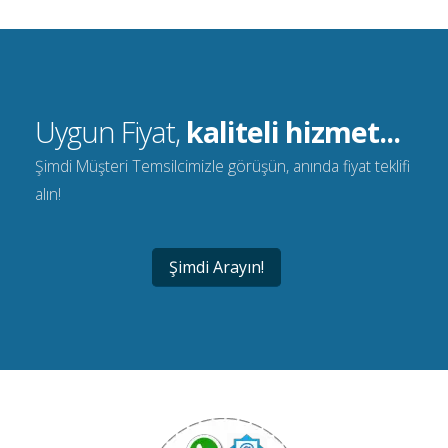
Uygun Fiyat,
kaliteli hizmet...
Şimdi Müşteri Temsilcimizle görüşün, anında fiyat teklifi
alın!
Şimdi Arayın!