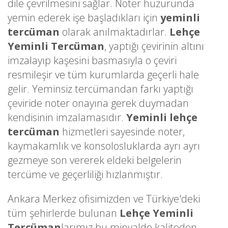
dile çevrilmesini sağlar. Noter huzurunda
yemin ederek işe başladıkları için
yeminli
tercüman
olarak anılmaktadırlar.
Lehçe
Yeminli Tercüman
, yaptığı çevirinin altını
imzalayıp kaşesini basmasıyla o çeviri
resmileşir ve tüm kurumlarda geçerli hale
gelir. Yeminsiz tercümandan farkı yaptığı
çeviride noter onayına gerek duymadan
kendisinin imzalamasıdır.
Yeminli lehçe
tercüman
hizmetleri sayesinde noter,
kaymakamlık ve konsolosluklarda ayrı ayrı
gezmeye son vererek eldeki belgelerin
tercüme ve geçerliliği hızlanmıştır.
Ankara Merkez ofisimizden ve Türkiye'deki
tüm şehirlerde bulunan
Lehçe Yeminli
Tercüman
larımız bu minvalde kaliteden