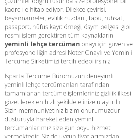
çözümler doğrultusunda size profesyonel bir
kadro ile hitap ediyor. Dilekçe çevirisi,
beyannameler, evlilik cüzdanı, tapu, ruhsat,
pasaport, nüfus kayıt örneği, ösym belgesi gibi
resmi işlem gerektiren tüm kaynakların
yeminli lehçe tercüman
onayı için güven ve
profesyonelliğin adresi Noter Onaylı ve Yeminli
Tercüme Şirketimizi tercih edebilirsiniz.
Isparta Tercüme Büromuzun deneyimli
yeminli lehçe tercümanları tarafından
tamamlanan tercüme işlemleriniz gizlilik ilkesi
gözetilerek en hızlı şekilde elinize ulaştırılır.
Sizin memnuniyetiniz bizim onurumuzdur
düsturuyla hareket eden yeminli
tercümanlarımız size gün boyu hizmet
vermektedir. Siz de uygun fiyatlarımızdan