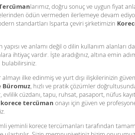
 Tercüman
larımız, doğru sonuç ve uygun fiyat anl
kelerinden ödün vermeden ilerlemeye devam ediyor
odern standartları Isparta çeviri şirketimizin
Korec
n yapısı ve anlamı değil o dilin kullanım alanları d
lara ihtiyaç vardır. İşte aradığınız, altına emin ad
bulabilirsiniz.
lmayı ilke edinmiş ve yurt dışı ilişkilerinizin güvenil
e Büromuz
, hızlı ve pratik çözümler doğrultusunda
, evlilik cüzdanı, tapu, ruhsat, pasaport, nüfus kayı
 korece tercüman
onayı için güven ve profesyone
iz.
 yeminli korece tercümanları tarafından tamamlan
linize ulaştırılır. Sizin memnuniyetiniz bizim onuru