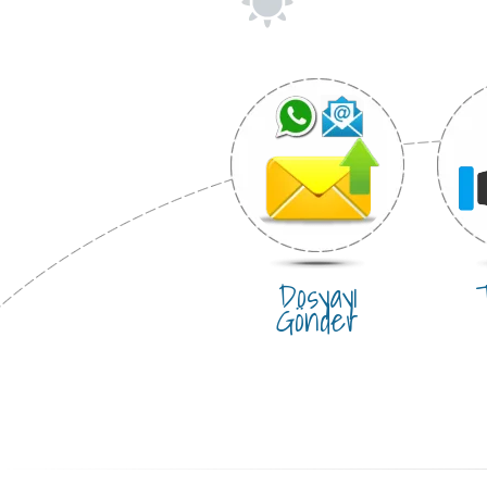
Dosyayı
T
Gönder