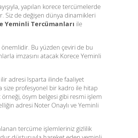
ayışıyla, yapılan korece tercümelerde
. Siz de değişen dünya dinamikleri
e Yeminli Tercümanları
ile
a önemlidir. Bu yüzden çeviri de bu
ımlarla imzasını atacak Korece Yeminli
ir adresi Isparta ilinde faaliyet
 size profesyonel bir kadro ile hitap
t örneği, ösym belgesi gibi resmi işlem
lliğin adresi Noter Onaylı ve Yeminli
an tercüme işlemleriniz gizlilik
muzdur düsturuyla hareket eden yeminli