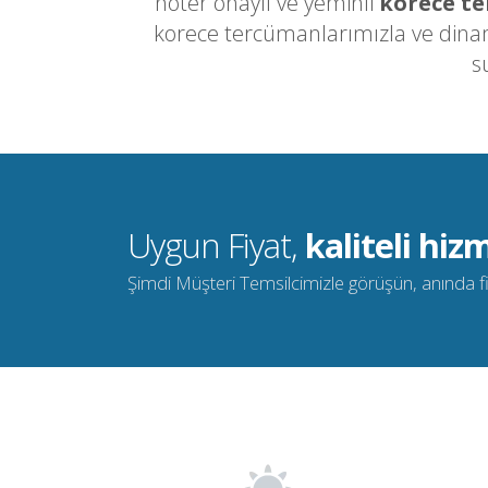
noter onaylı ve yeminli
korece t
korece tercümanlarımızla ve dinami
s
Uygun Fiyat,
kaliteli hizm
Şimdi Müşteri Temsilcimizle görüşün, anında fiya