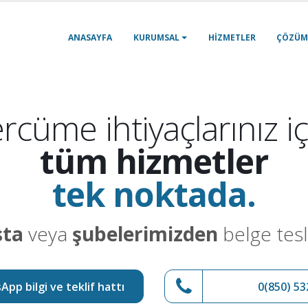
ANASAYFA
KURUMSAL
HIZMETLER
ÇÖZÜM
rcüme ihtiyaçlarınız iç
tüm hizmetler
tek noktada.
sta
veya
şubelerimizden
belge tesl
pp bilgi ve teklif hattı
0(850) 53