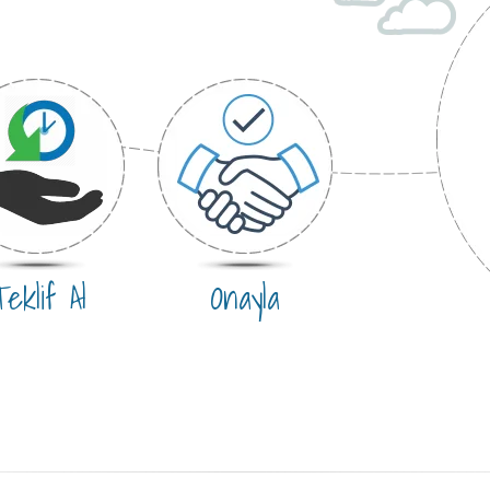
eklif Al
Onayla