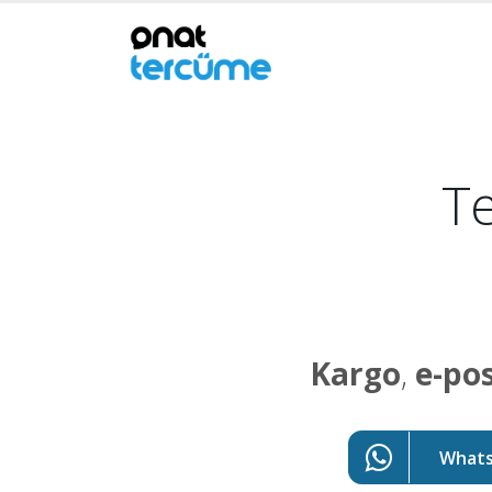
Te
Kargo
,
e-po
WhatsA