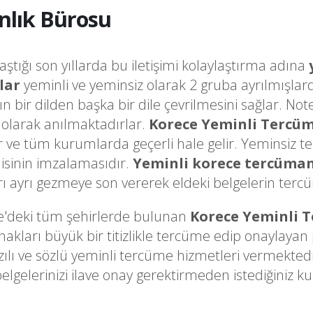
nlık Bürosu
laştığı son yıllarda bu iletişimi kolaylaştırma adına
lar
yeminli ve yeminsiz olarak 2 gruba ayrılmışlar
ğın bir dilden başka bir dile çevrilmesini sağlar. 
olarak anılmaktadırlar.
Korece Yeminli Tercü
ir ve tüm kurumlarda geçerli hale gelir. Yeminsiz t
sinin imzalamasıdır.
Yeminli korece tercüma
ayrı gezmeye son vererek eldeki belgelerin tercüme
e'deki tüm şehirlerde bulunan
Korece Yeminli 
arı büyük bir titizlikle tercüme edip onaylayan pr
zılı ve sözlü yeminli tercüme hizmetleri vermekted
belgelerinizi ilave onay gerektirmeden istediğini