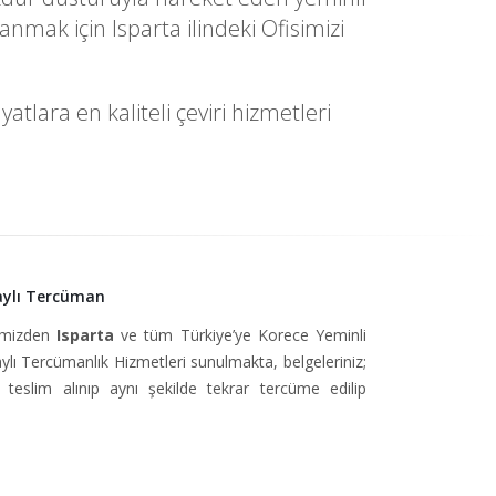
mak için Isparta ilindeki Ofisimizi
tlara en kaliteli çeviri hizmetleri
aylı Tercüman
simizden
Isparta
ve tüm Türkiye’ye Korece Yeminli
ı Tercümanlık Hizmetleri sunulmakta, belgeleriniz;
teslim alınıp aynı şekilde tekrar tercüme edilip