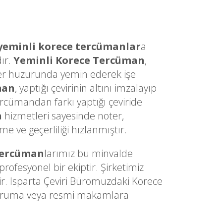
yeminli korece tercümanlar
a
dır.
Yeminli Korece Tercüman
,
Noter huzurunda yemin ederek işe
man
, yaptığı çevirinin altını imzalayıp
ercümandan farkı yaptığı çeviride
n
hizmetleri sayesinde noter,
 ve geçerliliği hızlanmıştır.
Tercüman
larımız bu minvalde
ofesyonel bir ekiptir. Şirketimiz
ir. Isparta Çeviri Büromuzdaki Korece
z kuruma veya resmi makamlara