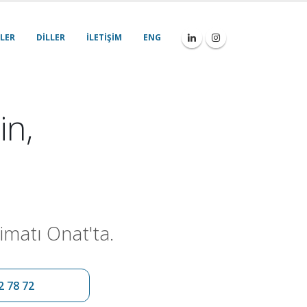
LER
DILLER
İLETIŞIM
ENG
in,
imatı Onat'ta.
2 78 72