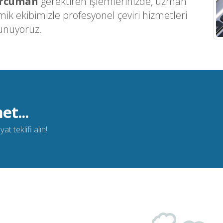
ercüman
gerektiren işlemlerinizde, uzman
k ekibimizle profesyonel çeviri hizmetleri
unuyoruz.
et...
t teklifi alın!