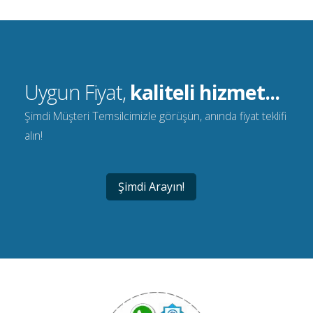
Uygun Fiyat,
kaliteli hizmet...
Şimdi Müşteri Temsilcimizle görüşün, anında fiyat teklifi
alın!
Şimdi Arayın!