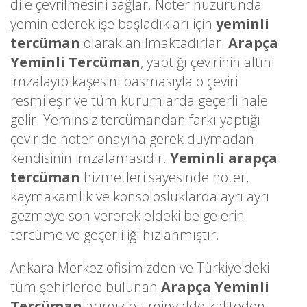
dile çevrilmesini sağlar. Noter huzurunda
yemin ederek işe başladıkları için
yeminli
tercüman
olarak anılmaktadırlar.
Arapça
Yeminli Tercüman
, yaptığı çevirinin altını
imzalayıp kaşesini basmasıyla o çeviri
resmileşir ve tüm kurumlarda geçerli hale
gelir. Yeminsiz tercümandan farkı yaptığı
çeviride noter onayına gerek duymadan
kendisinin imzalamasıdır.
Yeminli arapça
tercüman
hizmetleri sayesinde noter,
kaymakamlık ve konsolosluklarda ayrı ayrı
gezmeye son vererek eldeki belgelerin
tercüme ve geçerliliği hızlanmıştır.
Ankara Merkez ofisimizden ve Türkiye'deki
tüm şehirlerde bulunan
Arapça Yeminli
Tercüman
larımız bu minvalde kaliteden