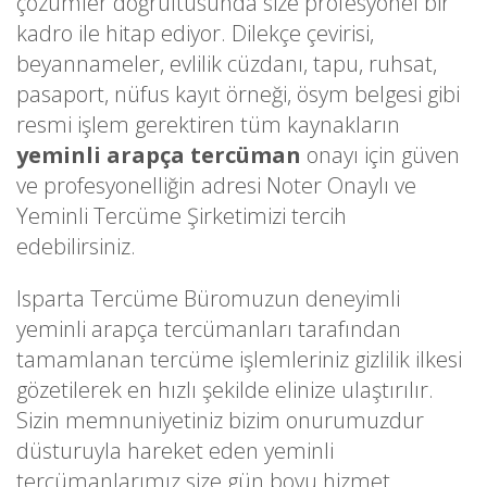
çözümler doğrultusunda size profesyonel bir
kadro ile hitap ediyor. Dilekçe çevirisi,
beyannameler, evlilik cüzdanı, tapu, ruhsat,
pasaport, nüfus kayıt örneği, ösym belgesi gibi
resmi işlem gerektiren tüm kaynakların
yeminli arapça tercüman
onayı için güven
ve profesyonelliğin adresi Noter Onaylı ve
Yeminli Tercüme Şirketimizi tercih
edebilirsiniz.
Isparta Tercüme Büromuzun deneyimli
yeminli arapça tercümanları tarafından
tamamlanan tercüme işlemleriniz gizlilik ilkesi
gözetilerek en hızlı şekilde elinize ulaştırılır.
Sizin memnuniyetiniz bizim onurumuzdur
düsturuyla hareket eden yeminli
tercümanlarımız size gün boyu hizmet