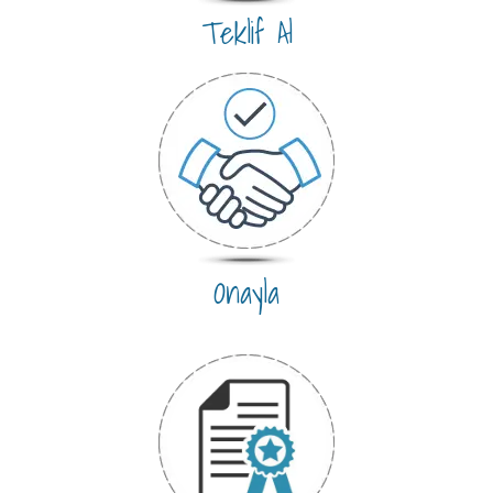
Teklif Al
Onayla