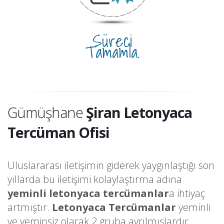
Süreci
Tamamla.
Gümüşhane
Şiran Letonyaca
Tercüman Ofisi
Uluslararası iletişimin giderek yaygınlaştığı son
yıllarda bu iletişimi kolaylaştırma adına
yeminli letonyaca tercümanlar
a ihtiyaç
artmıştır.
Letonyaca Tercümanlar
yeminli
ve yeminsiz olarak 2 gruba ayrılmışlardır.