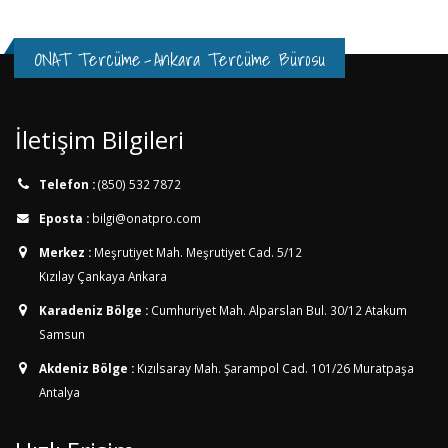
ONAT Tercüme
-
Ankara Tercüme Bürosu
İletişim Bilgileri
Telefon :
(850) 532 7872
Eposta :
bilgi@onatpro.com
Merkez :
Meşrutiyet Mah. Meşrutiyet Cad. 5/12
Kızılay Çankaya Ankara
Karadeniz Bölge :
Cumhuriyet Mah. Alparslan Bul. 30/12
Atakum
Samsun
Akdeniz Bölge :
Kızılsaray Mah. Şarampol Cad. 101/26
Muratpaşa
Antalya