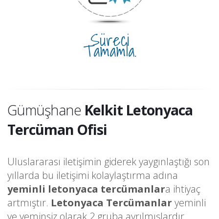
Süreci
Tamamla.
Gümüşhane
Kelkit Letonyaca
Tercüman Ofisi
Uluslararası iletişimin giderek yaygınlaştığı son
yıllarda bu iletişimi kolaylaştırma adına
yeminli letonyaca tercümanlar
a ihtiyaç
artmıştır.
Letonyaca Tercümanlar
yeminli
ve yeminsiz olarak 2 gruba ayrılmışlardır.