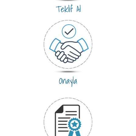
Teklif Al
Onayla