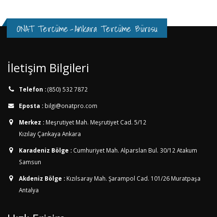
ONAT Tercüme
-
Ankara Tercüme Bürosu
İletişim Bilgileri
Telefon :
(850) 532 7872
Eposta :
bilgi@onatpro.com
Merkez :
Meşrutiyet Mah. Meşrutiyet Cad. 5/12
Kızılay Çankaya Ankara
Karadeniz Bölge :
Cumhuriyet Mah. Alparslan Bul. 30/12
Atakum
Samsun
Akdeniz Bölge :
Kızılsaray Mah. Şarampol Cad. 101/26
Muratpaşa
Antalya