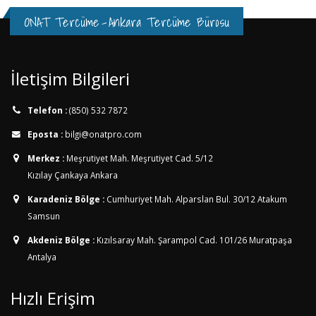
ONAT Tercüme
-
Ankara Tercüme Bürosu
İletişim Bilgileri
Telefon :
(850) 532 7872
Eposta :
bilgi@onatpro.com
Merkez :
Meşrutiyet Mah. Meşrutiyet Cad. 5/12
Kızılay Çankaya Ankara
Karadeniz Bölge :
Cumhuriyet Mah. Alparslan Bul. 30/12
Atakum
Samsun
Akdeniz Bölge :
Kızılsaray Mah. Şarampol Cad. 101/26
Muratpaşa
Antalya
Hızlı Erişim