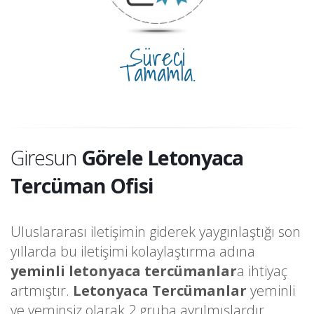
Süreci
Tamamla.
Giresun
Görele Letonyaca
Tercüman Ofisi
Uluslararası iletişimin giderek yaygınlaştığı son
yıllarda bu iletişimi kolaylaştırma adına
yeminli letonyaca tercümanlar
a ihtiyaç
artmıştır.
Letonyaca Tercümanlar
yeminli
ve yeminsiz olarak 2 gruba ayrılmışlardır.