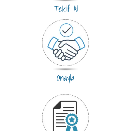
Teklif Al
Onayla