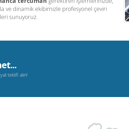
anca tercüman
gerektiren işlemlerinizde,
ve dinamik ekibimizle profesyonel çeviri
leri sunuyoruz.
et...
t teklifi alın!