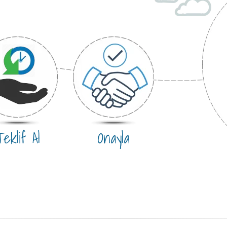
eklif Al
Onayla