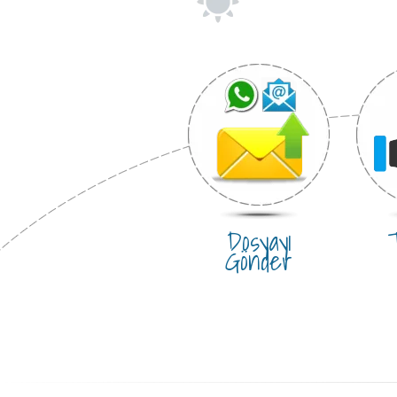
Dosyayı
T
Gönder