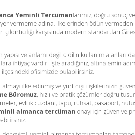
anca Yeminli Tercüman
larımız, doğru sonuç ve 
 yer vermeme adına, ilkelerinden ödün vermeden i
çıldırtıcılığı karşısında modern standartları Gires
n yapısı ve anlamı değil o dilin kullanım alanları d
lara ihtiyaç vardır. İşte aradığınız, altına emin a
ilçesindeki ofisimizde bulabilirsiniz.
lmayı ilke edinmiş ve yurt dışı ilişkilerinizin güveni
üme Büromuz
, hızlı ve pratik çözümler doğrultusu
ameler, evlilik cüzdanı, tapu, ruhsat, pasaport, nüfu
minli almanca tercüman
onayı için güven ve pr
bilirsiniz.
 deneyimli yeminli almanca tercümanları taraf