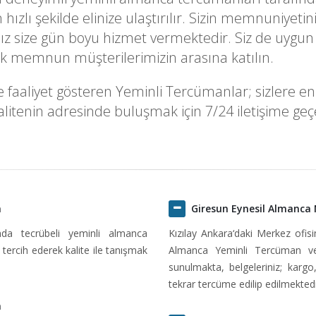
k en hızlı şekilde elinize ulaştırılır. Sizin memnuni
z size gün boyu hizmet vermektedir. Siz de uygun 
rek memnun müşterilerimizin arasına katılın.
faaliyet gösteren Yeminli Tercümanlar; sizlere en uy
itenin adresinde buluşmak için 7/24 iletişime geçeb
n
Giresun Eynesil Almanca
ında tecrübeli yeminli almanca
Kızılay Ankara‘daki Merkez ofi
tercih ederek kalite ile tanışmak
Almanca Yeminli Tercüman ve
sunulmakta, belgeleriniz; kargo
tekrar tercüme edilip edilmektedi
n