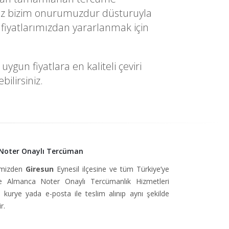
yetiniz bizim onurumuzdur düsturuyla
fiyatlarımızdan yararlanmak için
gun fiyatlara en kaliteli çeviri
ilirsiniz.
 Noter Onaylı Tercüman
simizden
Giresun
Eynesil ilçesine ve tüm Türkiye’ye
 Almanca Noter Onaylı Tercümanlık Hizmetleri
, kurye yada e-posta ile teslim alınıp aynı şekilde
r.