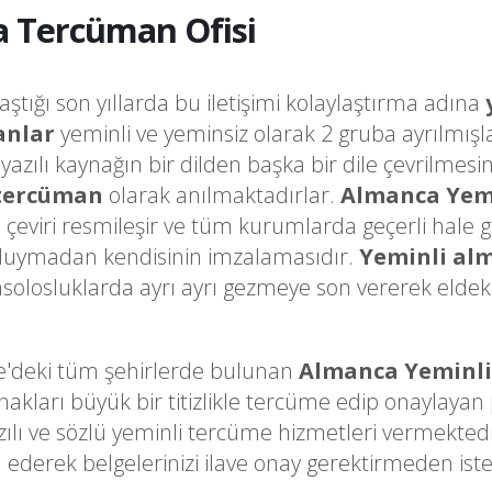
a Tercüman Ofisi
laştığı son yıllarda bu iletişimi kolaylaştırma adına
anlar
yeminli ve yeminsiz olarak 2 gruba ayrılmışl
a yazılı kaynağın bir dilden başka bir dile çevrilme
 tercüman
olarak anılmaktadırlar.
Almanca Yem
o çeviri resmileşir ve tüm kurumlarda geçerli hale 
k duymadan kendisinin imzalamasıdır.
Yeminli al
olosluklarda ayrı ayrı gezmeye son vererek eldeki 
e'deki tüm şehirlerde bulunan
Almanca Yeminl
arı büyük bir titizlikle tercüme edip onaylayan pr
zılı ve sözlü yeminli tercüme hizmetleri vermekted
ederek belgelerinizi ilave onay gerektirmeden ist