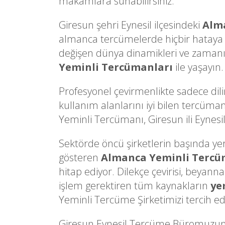
makamlara sunabilirsiniz.
Giresun şehri Eynesil ilçesindeki
Alm
almanca tercümelerde hiçbir hataya
değişen dünya dinamikleri ve zamanın 
Yeminli Tercümanları
ile yaşayın.
Profesyonel çevirmenlikte sadece dili
kullanım alanlarını iyi bilen tercüman
Yeminli Tercümanı, Giresun ili Eynesil 
Sektörde öncü şirketlerin başında yer a
gösteren
Almanca Yeminli Terc
hitap ediyor. Dilekçe çevirisi, beyann
işlem gerektiren tüm kaynakların
ye
Yeminli Tercüme Şirketimizi tercih ede
Giresun Eynesil Tercüme Büromuzun