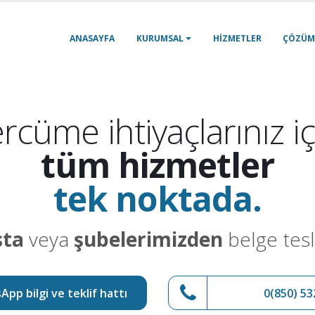
ANASAYFA
KURUMSAL
HIZMETLER
ÇÖZÜM
rcüme ihtiyaçlarınız iç
tüm hizmetler
tek noktada.
sta
veya
şubelerimizden
belge tesl
pp bilgi ve teklif hattı
0(850) 53