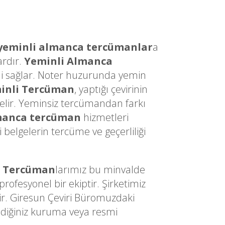
yeminli almanca tercümanlar
a
ardır.
Yeminli Almanca
sini sağlar. Noter huzurunda yemin
inli Tercüman
, yaptığı çevirinin
gelir. Yeminsiz tercümandan farkı
manca tercüman
hizmetleri
belgelerin tercüme ve geçerliliği
i Tercüman
larımız bu minvalde
ofesyonel bir ekiptir. Şirketimiz
ir. Giresun Çeviri Büromuzdaki
ediğiniz kuruma veya resmi