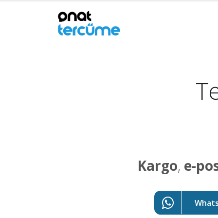
Te
Kargo
,
e-po
WhatsA