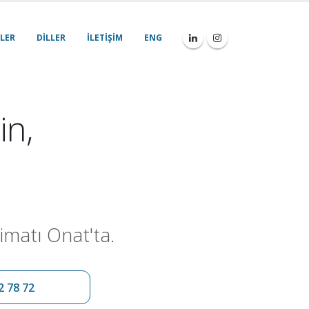
LER
DILLER
İLETIŞIM
ENG
in,
imatı Onat'ta.
2 78 72