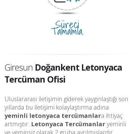
Süreci
Tamamla.
Giresun
Doğankent Letonyaca
Tercüman Ofisi
Uluslararası iletişimin giderek yaygınlaştığı son
yıllarda bu iletişimi kolaylaştırma adına
yeminli letonyaca tercümanlar
a ihtiyaç
artmıştır.
Letonyaca Tercümanlar
yeminli
ve yeminsiz olarak 2 gruba ayrılmışlardır.