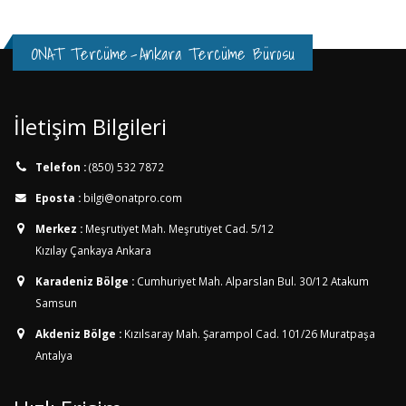
ONAT Tercüme
-
Ankara Tercüme Bürosu
İletişim Bilgileri
Telefon :
(850) 532 7872
Eposta :
bilgi@onatpro.com
Merkez :
Meşrutiyet Mah. Meşrutiyet Cad. 5/12
Kızılay Çankaya Ankara
Karadeniz Bölge :
Cumhuriyet Mah. Alparslan Bul. 30/12
Atakum
Samsun
Akdeniz Bölge :
Kızılsaray Mah. Şarampol Cad. 101/26
Muratpaşa
Antalya