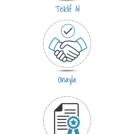
Teklif Al
Onayla