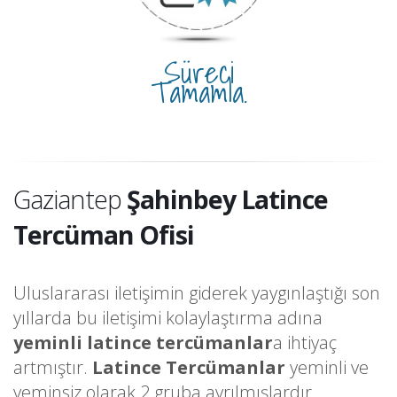
Süreci
Tamamla.
Gaziantep
Şahinbey Latince
Tercüman Ofisi
Uluslararası iletişimin giderek yaygınlaştığı son
yıllarda bu iletişimi kolaylaştırma adına
yeminli latince tercümanlar
a ihtiyaç
artmıştır.
Latince Tercümanlar
yeminli ve
yeminsiz olarak 2 gruba ayrılmışlardır.