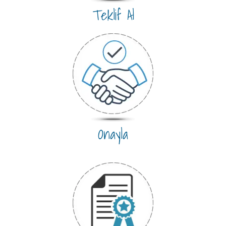
Teklif Al
Onayla