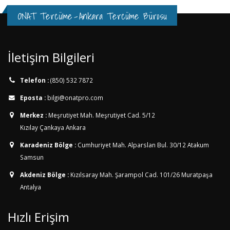
ONAT Tercüme
-
Ankara Tercüme Bürosu
İletişim Bilgileri
Telefon :
(850) 532 7872
Eposta :
bilgi@onatpro.com
Merkez :
Meşrutiyet Mah. Meşrutiyet Cad. 5/12
Kızılay Çankaya Ankara
Karadeniz Bölge :
Cumhuriyet Mah. Alparslan Bul. 30/12
Atakum
Samsun
Akdeniz Bölge :
Kızılsaray Mah. Şarampol Cad. 101/26
Muratpaşa
Antalya
Hızlı Erişim