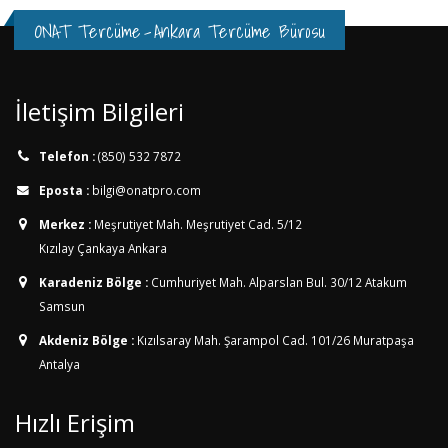
ONAT Tercüme
-
Ankara Tercüme Bürosu
İletişim Bilgileri
Telefon :
(850) 532 7872
Eposta :
bilgi@onatpro.com
Merkez :
Meşrutiyet Mah. Meşrutiyet Cad. 5/12
Kızılay Çankaya Ankara
Karadeniz Bölge :
Cumhuriyet Mah. Alparslan Bul. 30/12
Atakum
Samsun
Akdeniz Bölge :
Kızılsaray Mah. Şarampol Cad. 101/26
Muratpaşa
Antalya
Hızlı Erişim