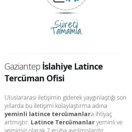
Süreci
Tamamla.
Gaziantep
İslahiye Latince
Tercüman Ofisi
Uluslararası iletişimin giderek yaygınlaştığı son
yıllarda bu iletişimi kolaylaştırma adına
yeminli latince tercümanlar
a ihtiyaç
artmıştır.
Latince Tercümanlar
yeminli ve
yeminsiz olarak 2 gruba ayrılmışlardır.