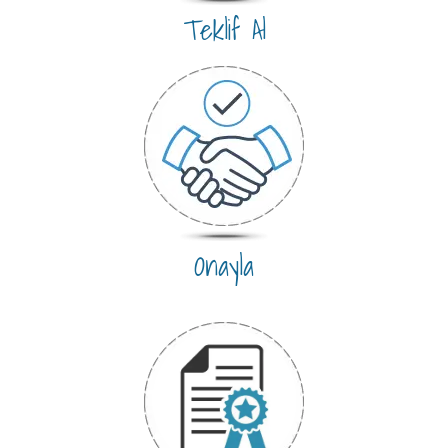
Teklif Al
Onayla