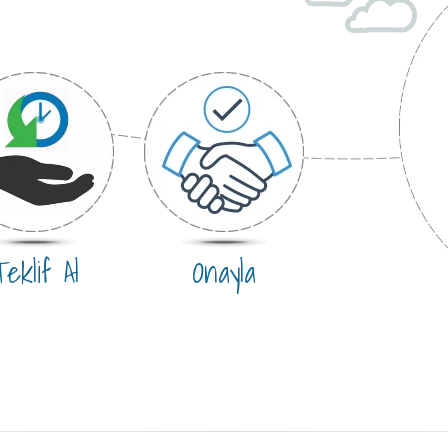
eklif Al
Onayla