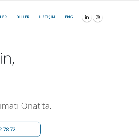
LER
DILLER
İLETIŞIM
ENG
in,
imatı Onat'ta.
2 78 72