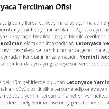
yaca Tercüman Ofisi
laştığı son yıllarda bu iletişimi kolaylaştırma adına
manlar
yeminli ve yeminsiz olarak 2 gruba ayrılmı
a yazılı kaynağın bir dilden başka bir dile çevrilme
 tercüman
olarak anılmaktadırlar.
Letonyaca Y
o çeviri resmileşir ve tüm kurumlarda geçerli hale 
k duymadan kendisinin imzalamasıdır.
Yeminli le
olosluklarda ayrı ayrı gezmeye son vererek eldeki 
e'deki tüm şehirlerde bulunan
Letonyaca Yemin
arı büyük bir titizlikle tercüme edip onaylayan pr
zılı ve sözlü yeminli tercüme hizmetleri vermekted
h ederek belgelerinizi ilave onay gerektirmeden i