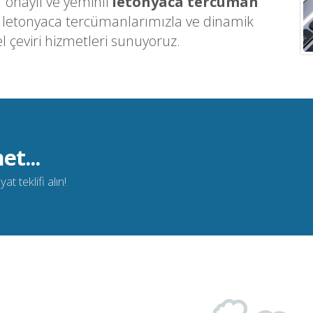
 onaylı ve yeminli
letonyaca tercüman
n letonyaca tercümanlarımızla ve dinamik
l çeviri hizmetleri sunuyoruz.
et...
t teklifi alın!