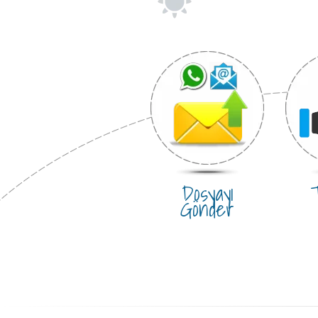
Dosyayı
T
Gönder