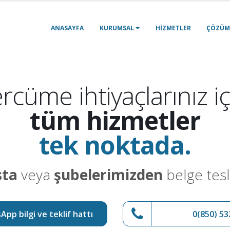
ANASAYFA
KURUMSAL
HIZMETLER
ÇÖZÜM
rcüme ihtiyaçlarınız iç
tüm hizmetler
tek noktada.
sta
veya
şubelerimizden
belge tesl
pp bilgi ve teklif hattı
0(850) 53