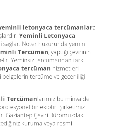
yeminli letonyaca tercümanlar
a
şlardır.
Yeminli Letonyaca
sini sağlar. Noter huzurunda yemin
eminli Tercüman
, yaptığı çevirinin
gelir. Yeminsiz tercümandan farkı
tonyaca tercüman
hizmetleri
belgelerin tercüme ve geçerliliği
li Tercüman
larımız bu minvalde
ofesyonel bir ekiptir. Şirketimiz
ir. Gaziantep Çeviri Büromuzdaki
stediğiniz kuruma veya resmi