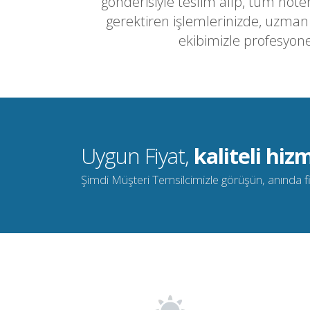
gönderisiyle teslim alıp, tüm noter
gerektiren işlemlerinizde, uzma
ekibimizle profesyone
Uygun Fiyat,
kaliteli hizm
Şimdi Müşteri Temsilcimizle görüşün, anında fiya