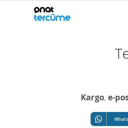
Te
Kargo
,
e-po
WhatsA