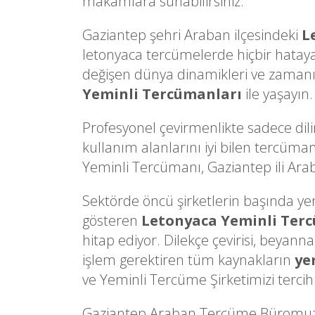
makamlara sunabilirsiniz.
Gaziantep şehri Araban ilçesindeki
L
letonyaca tercümelerde hiçbir hatay
değişen dünya dinamikleri ve zamanın 
Yeminli Tercümanları
ile yaşayın.
Profesyonel çevirmenlikte sadece dili
kullanım alanlarını iyi bilen tercüman
Yeminli Tercümanı, Gaziantep ili Araba
Sektörde öncü şirketlerin başında yer a
gösteren
Letonyaca Yeminli Ter
hitap ediyor. Dilekçe çevirisi, beyann
işlem gerektiren tüm kaynakların
ye
ve Yeminli Tercüme Şirketimizi tercih 
Gaziantep Araban Tercüme Büromuzu