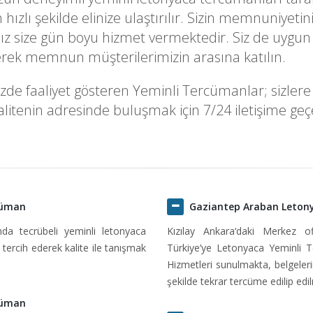
k en hızlı şekilde elinize ulaştırılır. Sizin memnuni
z size gün boyu hizmet vermektedir. Siz de uygun 
derek memnun müşterilerimizin arasına katılın.
 faaliyet gösteren Yeminli Tercümanlar; sizlere en
itenin adresinde buluşmak için 7/24 iletişime geçeb
cüman
Gaziantep Araban Leton
ında tecrübeli yeminli letonyaca
Kızılay Ankara‘daki Merkez o
tercih ederek kalite ile tanışmak
Türkiye’ye Letonyaca Yeminli 
Hizmetleri sunulmakta, belgeleri
şekilde tekrar tercüme edilip edi
cüman