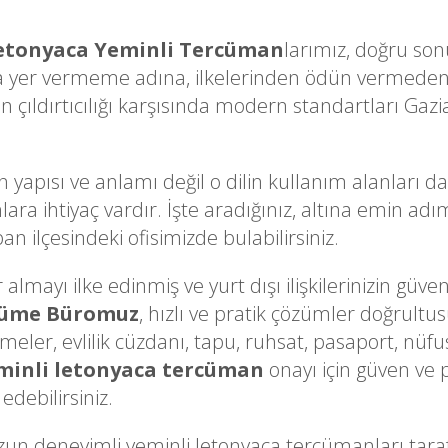
etonyaca Yeminli Tercüman
larımız, doğru sonu
a yer vermeme adına, ilkelerinden ödün vermeden 
çıldırtıcılığı karşısında modern standartları Gazia
n yapısı ve anlamı değil o dilin kullanım alanları d
lara ihtiyaç vardır. İşte aradığınız, altına emin a
n ilçesindeki ofisimizde bulabilirsiniz.
lmayı ilke edinmiş ve yurt dışı ilişkilerinizin güveni
cüme Büromuz
, hızlı ve pratik çözümler doğrultu
ameler, evlilik cüzdanı, tapu, ruhsat, pasaport, nüfu
minli letonyaca tercüman
onayı için güven ve 
edebilirsiniz.
n deneyimli yeminli letonyaca tercümanları ta