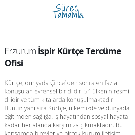
Süreci
Tamamla.
Erzurum
İspir Kürtçe Tercüme
Ofisi
Kürtçe, dünyada Çince‘ den sonra en fazla
konuşulan evrensel bir dildir. 54 ülkenin resmi
dilidir ve tüm kıtalarda konuşulmaktadır.
Bunun yanı sıra Kürtçe, ülkemizde ve dünyada
eğitimden sağlığa, iş hayatından sosyal hayata
kadar her alanda karşımıza çıkmaktadır. Bu
kapsamda bireyler ve birçok kurum iletişim