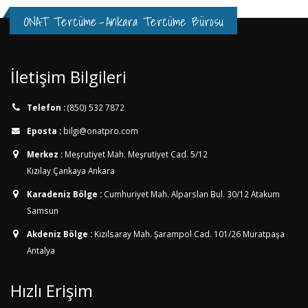
ONAT Tercüme
-
Ankara Tercüme Bürosu
İletişim Bilgileri
Telefon :
(850) 532 7872
Eposta :
bilgi@onatpro.com
Merkez :
Meşrutiyet Mah. Meşrutiyet Cad. 5/12
Kızılay Çankaya Ankara
Karadeniz Bölge :
Cumhuriyet Mah. Alparslan Bul. 30/12
Atakum
Samsun
Akdeniz Bölge :
Kızılsaray Mah. Şarampol Cad. 101/26
Muratpaşa
Antalya
Hızlı Erişim