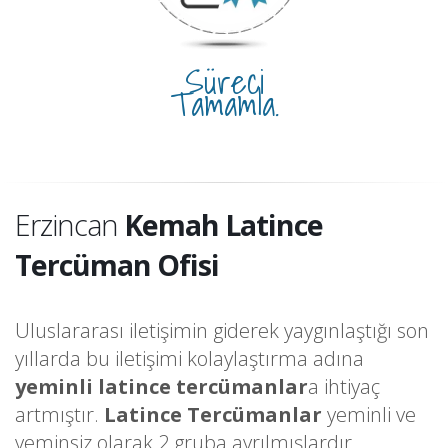
Süreci
Tamamla.
Erzincan
Kemah Latince
Tercüman Ofisi
Uluslararası iletişimin giderek yaygınlaştığı son
yıllarda bu iletişimi kolaylaştırma adına
yeminli latince tercümanlar
a ihtiyaç
artmıştır.
Latince Tercümanlar
yeminli ve
yeminsiz olarak 2 gruba ayrılmışlardır.