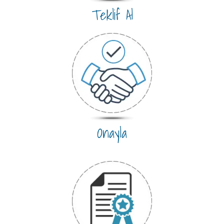
Teklif Al
Onayla