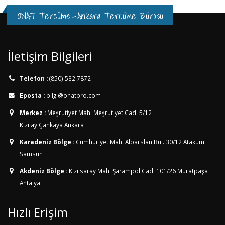
ONAT Tercüme
-
Ankara Tercüme Bürosu
İletişim Bilgileri
Telefon :
(850) 532 7872
Eposta :
bilgi@onatpro.com
Merkez :
Meşrutiyet Mah. Meşrutiyet Cad. 5/12
Kızılay Çankaya Ankara
Karadeniz Bölge :
Cumhuriyet Mah. Alparslan Bul. 30/12
Atakum
Samsun
Akdeniz Bölge :
Kızılsaray Mah. Şarampol Cad. 101/26
Muratpaşa
Antalya
Hızlı Erişim