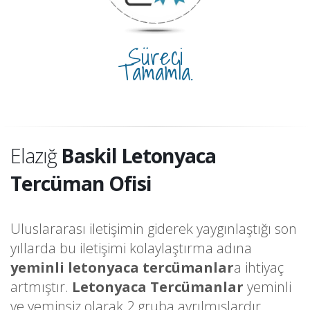
Süreci
Tamamla.
Elazığ
Baskil Letonyaca
Tercüman Ofisi
Uluslararası iletişimin giderek yaygınlaştığı son
yıllarda bu iletişimi kolaylaştırma adına
yeminli letonyaca tercümanlar
a ihtiyaç
artmıştır.
Letonyaca Tercümanlar
yeminli
ve yeminsiz olarak 2 gruba ayrılmışlardır.