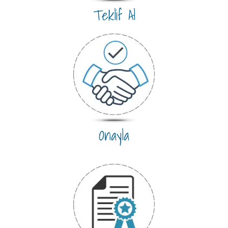
Teklif Al
Onayla