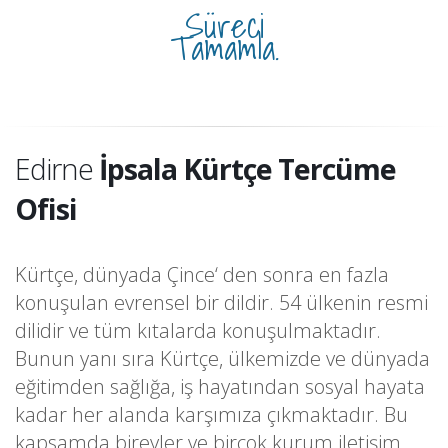
Süreci
Tamamla.
Edirne
İpsala Kürtçe Tercüme
Ofisi
Kürtçe, dünyada Çince‘ den sonra en fazla
konuşulan evrensel bir dildir. 54 ülkenin resmi
dilidir ve tüm kıtalarda konuşulmaktadır.
Bunun yanı sıra Kürtçe, ülkemizde ve dünyada
eğitimden sağlığa, iş hayatından sosyal hayata
kadar her alanda karşımıza çıkmaktadır. Bu
kapsamda bireyler ve birçok kurum iletişim