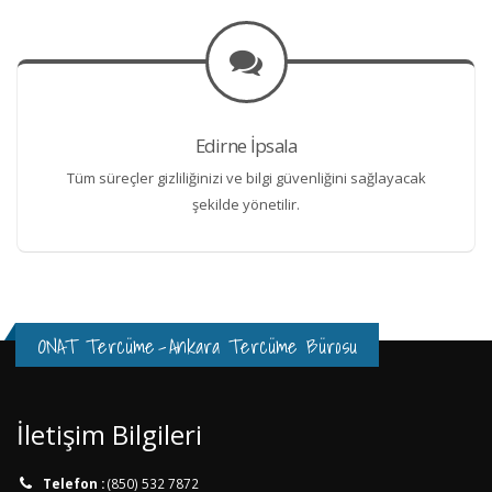
Edirne İpsala
Tüm süreçler gizliliğinizi ve bilgi güvenliğini sağlayacak
şekilde yönetilir.
ONAT Tercüme
-
Ankara Tercüme Bürosu
İletişim Bilgileri
Telefon :
(850) 532 7872