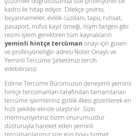
çözümler doğrultusunda size profesyonel bir
kadro ile hitap ediyor. Dilekçe çevirisi,
beyannameler, evlilik cüzdanı, tapu, ruhsat,
pasaport, nüfus kayıt örneği, ösym belgesi gibi
resmi işlem gerektiren tüm kaynakların
yeminli hintçe tercüman
onayı için güven
ve profesyonelliğin adresi Noter Onaylı ve
Yeminli Tercüme Şirketimizi tercih
edebilirsiniz.
Edirne Tercüme Büromuzun deneyimli yeminli
hintçe tercümanları tarafından tamamlanan
tercüme işlemleriniz gizlilik ilkesi gözetilerek en
hızlı şekilde elinize ulaştırılır. Sizin
memnuniyetiniz bizim onurumuzdur
düsturuyla hareket eden yeminli
tercümanlarımız size gün boyu hizmet