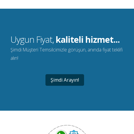
Uygun Fiyat,
kaliteli hizmet...
Şimdi Müşteri Temsilcimizle görüşün, anında fiyat teklifi
alın!
Şimdi Arayın!