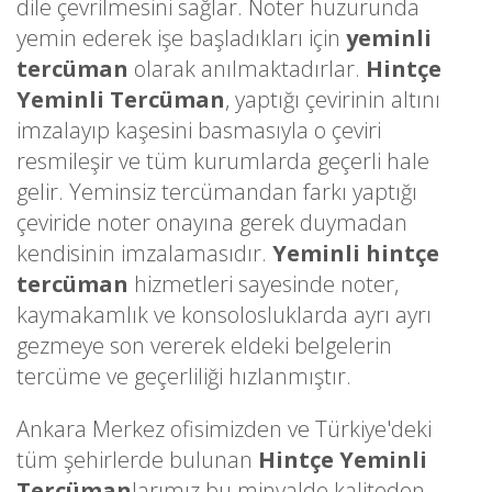
dile çevrilmesini sağlar. Noter huzurunda
yemin ederek işe başladıkları için
yeminli
tercüman
olarak anılmaktadırlar.
Hintçe
Yeminli Tercüman
, yaptığı çevirinin altını
imzalayıp kaşesini basmasıyla o çeviri
resmileşir ve tüm kurumlarda geçerli hale
gelir. Yeminsiz tercümandan farkı yaptığı
çeviride noter onayına gerek duymadan
kendisinin imzalamasıdır.
Yeminli hintçe
tercüman
hizmetleri sayesinde noter,
kaymakamlık ve konsolosluklarda ayrı ayrı
gezmeye son vererek eldeki belgelerin
tercüme ve geçerliliği hızlanmıştır.
Ankara Merkez ofisimizden ve Türkiye'deki
tüm şehirlerde bulunan
Hintçe Yeminli
Tercüman
larımız bu minvalde kaliteden