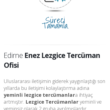
Süreci
Tamamla.
Edirne
Enez Lezgice Tercüman
Ofisi
Uluslararası iletişimin giderek yaygınlaştığı son
yıllarda bu iletişimi kolaylaştırma adına
yeminli lezgice tercümanlar
a ihtiyaç
artmıştır.
Lezgice Tercümanlar
yeminli ve
yeminsiz olarak 2 gruba ayrılmışlardır.