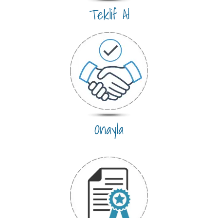
Teklif Al
Onayla