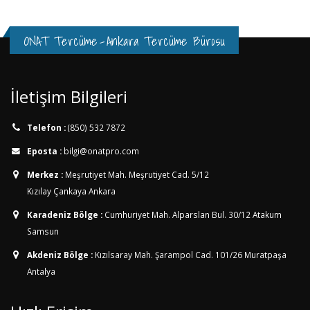
ONAT Tercüme
-
Ankara Tercüme Bürosu
İletişim Bilgileri
Telefon :
(850) 532 7872
Eposta :
bilgi@onatpro.com
Merkez :
Meşrutiyet Mah. Meşrutiyet Cad. 5/12
Kızılay Çankaya Ankara
Karadeniz Bölge :
Cumhuriyet Mah. Alparslan Bul. 30/12
Atakum
Samsun
Akdeniz Bölge :
Kızılsaray Mah. Şarampol Cad. 101/26
Muratpaşa
Antalya