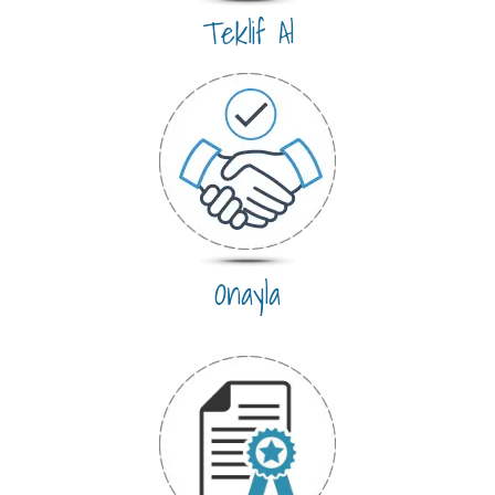
Teklif Al
Onayla