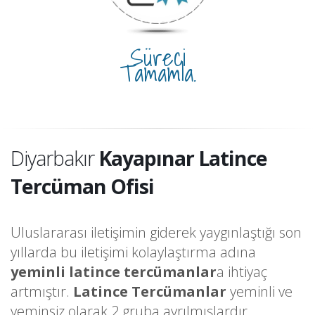
Süreci
Tamamla.
Diyarbakır
Kayapınar Latince
Tercüman Ofisi
Uluslararası iletişimin giderek yaygınlaştığı son
yıllarda bu iletişimi kolaylaştırma adına
yeminli latince tercümanlar
a ihtiyaç
artmıştır.
Latince Tercümanlar
yeminli ve
yeminsiz olarak 2 gruba ayrılmışlardır.