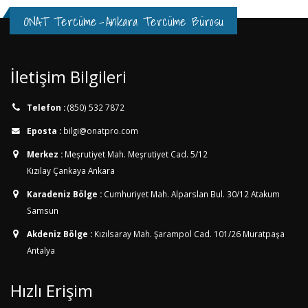
ONAT Tercüme
-
Ankara Tercüme Bürosu
İletişim Bilgileri
Telefon :
(850) 532 7872
Eposta :
bilgi@onatpro.com
Merkez :
Meşrutiyet Mah. Meşrutiyet Cad. 5/12
Kızılay Çankaya Ankara
Karadeniz Bölge :
Cumhuriyet Mah. Alparslan Bul. 30/12
Atakum
Samsun
Akdeniz Bölge :
Kızılsaray Mah. Şarampol Cad. 101/26
Muratpaşa
Antalya
Hızlı Erişim