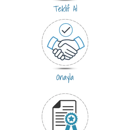
Teklif Al
Onayla