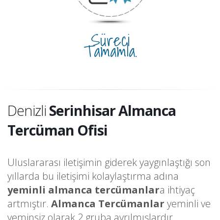
Süreci
Tamamla.
Denizli
Serinhisar Almanca
Tercüman Ofisi
Uluslararası iletişimin giderek yaygınlaştığı son
yıllarda bu iletişimi kolaylaştırma adına
yeminli almanca tercümanlar
a ihtiyaç
artmıştır.
Almanca Tercümanlar
yeminli ve
yeminsiz olarak 2 gruba ayrılmışlardır.