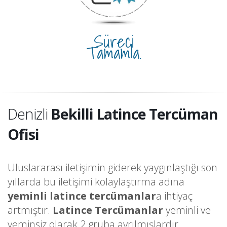
Süreci
Tamamla.
Denizli
Bekilli Latince Tercüman
Ofisi
Uluslararası iletişimin giderek yaygınlaştığı son
yıllarda bu iletişimi kolaylaştırma adına
yeminli latince tercümanlar
a ihtiyaç
artmıştır.
Latince Tercümanlar
yeminli ve
yeminsiz olarak 2 gruba ayrılmışlardır.