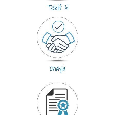
Teklif Al
Onayla