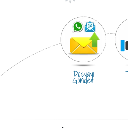
Dosyayı
T
Gönder