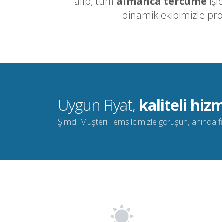
alıp, tüm
almanca tercüme
işl
dinamik ekibimizle pr
Uygun Fiyat,
kaliteli hizm
Şimdi Müşteri Temsilcimizle görüşün, anında fiya