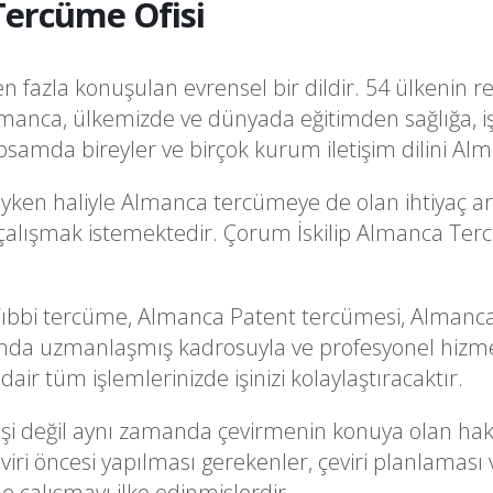
Tercüme Ofisi
fazla konuşulan evrensel bir dildir. 54 ülkenin re
manca, ülkemizde ve dünyada eğitimden sağlığa, i
samda bireyler ve birçok kurum iletişim dilini Al
ken haliyle Almanca tercümeye de olan ihtiyaç art
a çalışmak istemektedir. Çorum İskilip Almanca Ter
bbi tercüme, Almanca Patent tercümesi, Almanca 
nda uzmanlaşmış kadrosuyla ve profesyonel hizme
ir tüm işlemlerinizde işinizi kolaylaştıracaktır.
i işi değil aynı zamanda çevirmenin konuya olan hak
ri öncesi yapılması gerekenler, çeviri planlaması 
le çalışmayı ilke edinmişlerdir.