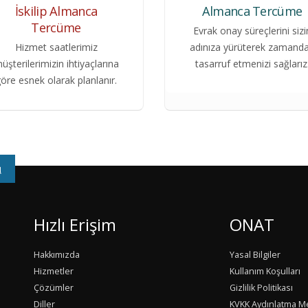
İskilip Almanca
Almanca Tercüme
Tercüme
Evrak onay süreçlerini sizi
Hizmet saatlerimiz
adınıza yürüterek zamand
üşterilerimizin ihtiyaçlarına
tasarruf etmenizi sağlarız
öre esnek olarak planlanır.
u
Hızlı Erişim
ONAT
Hakkımızda
Yasal Bilgiler
Hizmetler
Kullanım Koşulları
Çözümler
Gizlilik Politikası
Diller
KVKK Aydınlatma M