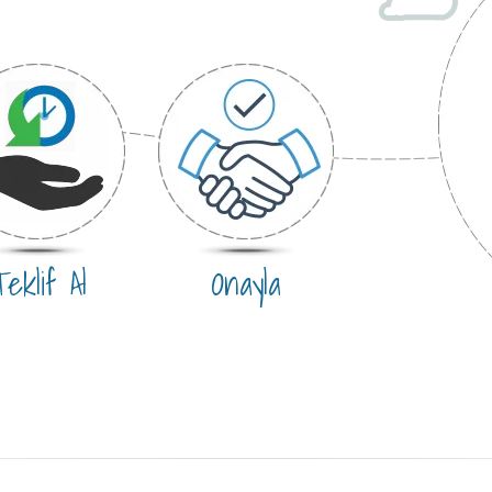
eklif Al
Onayla