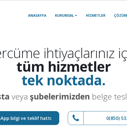
ANASAYFA
KURUMSAL
HIZMETLER
ÇÖZÜM
rcüme ihtiyaçlarınız iç
tüm hizmetler
tek noktada.
sta
veya
şubelerimizden
belge tesl
pp bilgi ve teklif hattı
0(850) 53