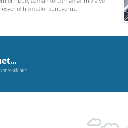
emlerinizde, uzman tercümanlarımızla ve
ofesyonel hizmetler sunuyoruz.
et...
t teklifi alın!