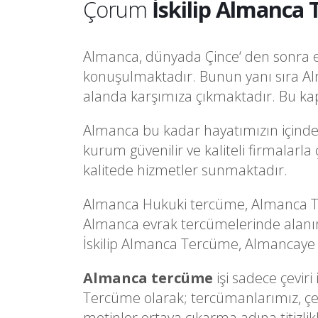
Çorum
İskilip Almanca 
Almanca, dünyada Çince‘ den sonra en 
konuşulmaktadır. Bunun yanı sıra Al
alanda karşımıza çıkmaktadır. Bu kap
Almanca bu kadar hayatımızın içindey
kurum güvenilir ve kaliteli firmalarl
kalitede hizmetler sunmaktadır.
Almanca Hukuki tercüme, Almanca Tı
Almanca evrak tercümelerinde alanı
İskilip Almanca Tercüme, Almancaye da
Almanca tercüme
işi sadece çevir
Tercüme olarak; tercümanlarımız, çevi
metinler ortaya çıkarma adına titizlik