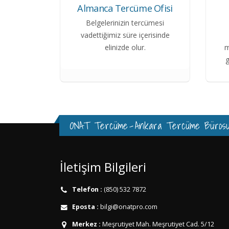
Almanca Tercüme Ofisi
Belgelerinizin tercümesi
vadettiğimiz süre içerisinde
elinizde olur.
m
g
ONAT Tercüme
-
Ankara Tercüme Büros
İletişim Bilgileri
Telefon :
(850) 532 7872
Eposta :
bilgi@onatpro.com
Merkez :
Meşrutiyet Mah. Meşrutiyet Cad. 5/12