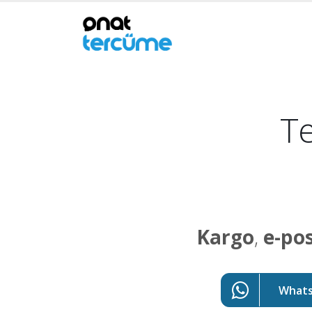
Te
Kargo
,
e-po
WhatsA