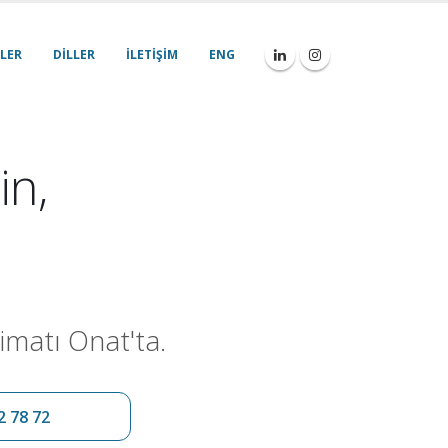
LER
DILLER
İLETIŞIM
ENG
in,
imatı Onat'ta.
2 78 72