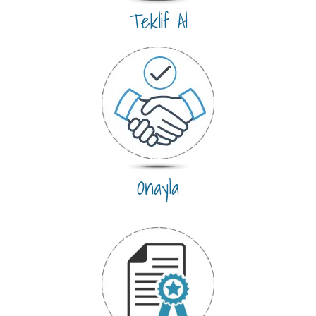
Teklif Al
Onayla