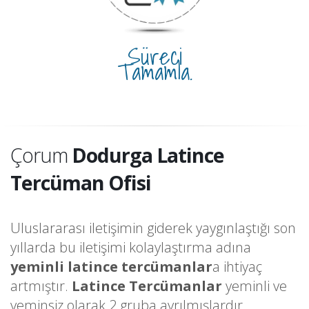
Süreci
Tamamla.
Çorum
Dodurga Latince
Tercüman Ofisi
Uluslararası iletişimin giderek yaygınlaştığı son
yıllarda bu iletişimi kolaylaştırma adına
yeminli latince tercümanlar
a ihtiyaç
artmıştır.
Latince Tercümanlar
yeminli ve
yeminsiz olarak 2 gruba ayrılmışlardır.