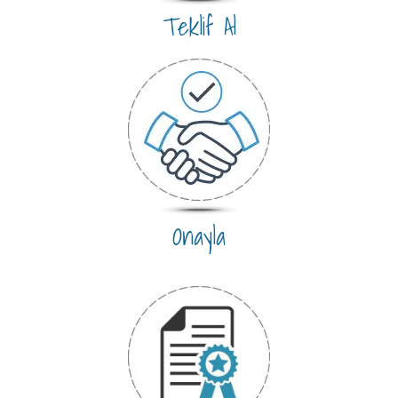
Teklif Al
Onayla