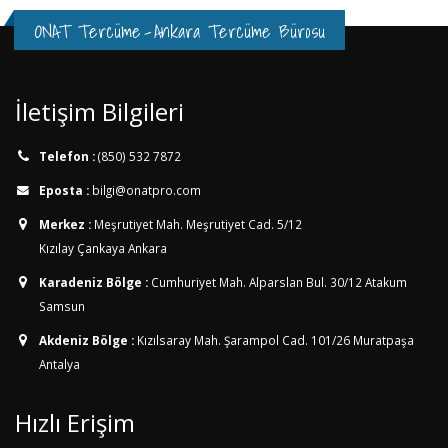
ONAT Tercüme
-
Ankara Tercüme Bürosu
İletişim Bilgileri
Telefon :
(850) 532 7872
Eposta :
bilgi@onatpro.com
Merkez :
Meşrutiyet Mah. Meşrutiyet Cad. 5/12
Kızılay Çankaya Ankara
Karadeniz Bölge :
Cumhuriyet Mah. Alparslan Bul. 30/12
Atakum
Samsun
Akdeniz Bölge :
Kızılsaray Mah. Şarampol Cad. 101/26
Muratpaşa
Antalya
Hızlı Erişim