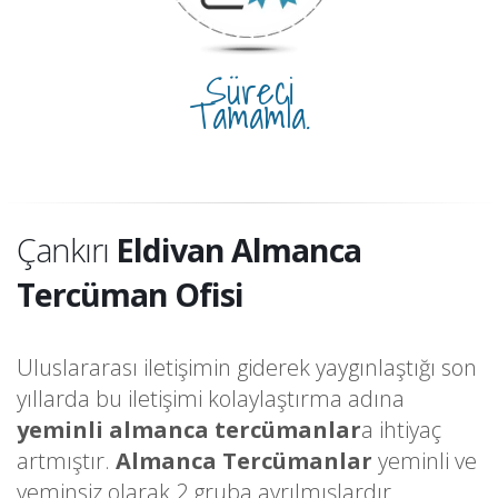
Süreci
Tamamla.
Çankırı
Eldivan Almanca
Tercüman Ofisi
Uluslararası iletişimin giderek yaygınlaştığı son
yıllarda bu iletişimi kolaylaştırma adına
yeminli almanca tercümanlar
a ihtiyaç
artmıştır.
Almanca Tercümanlar
yeminli ve
yeminsiz olarak 2 gruba ayrılmışlardır.