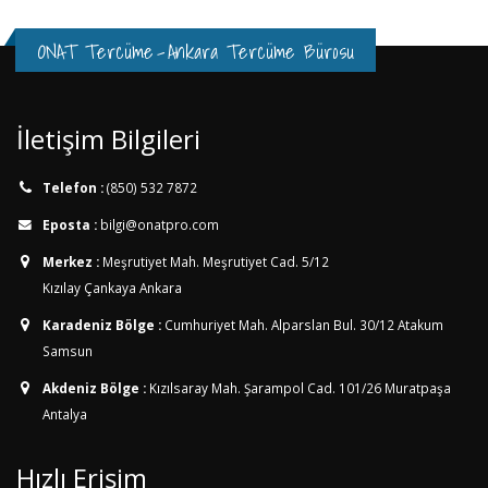
ONAT Tercüme
-
Ankara Tercüme Bürosu
İletişim Bilgileri
Telefon :
(850) 532 7872
Eposta :
bilgi@onatpro.com
Merkez :
Meşrutiyet Mah. Meşrutiyet Cad. 5/12
Kızılay Çankaya Ankara
Karadeniz Bölge :
Cumhuriyet Mah. Alparslan Bul. 30/12
Atakum
Samsun
Akdeniz Bölge :
Kızılsaray Mah. Şarampol Cad. 101/26
Muratpaşa
Antalya
Hızlı Erişim