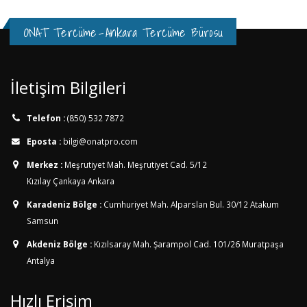
ONAT Tercüme
-
Ankara Tercüme Bürosu
İletişim Bilgileri
Telefon :
(850) 532 7872
Eposta :
bilgi@onatpro.com
Merkez :
Meşrutiyet Mah. Meşrutiyet Cad. 5/12
Kızılay Çankaya Ankara
Karadeniz Bölge :
Cumhuriyet Mah. Alparslan Bul. 30/12
Atakum
Samsun
Akdeniz Bölge :
Kızılsaray Mah. Şarampol Cad. 101/26
Muratpaşa
Antalya
Hızlı Erişim