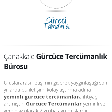
Süreci
Tamamla.
Çanakkale
Gürcüce Tercümanlık
Bürosu
Uluslararası iletişimin giderek yaygınlaştığı son
yıllarda bu iletişimi kolaylaştırma adına
yeminli gürcüce tercümanlar
a ihtiyaç
artmıştır.
Gürcüce Tercümanlar
yeminli ve
yeminsiz olarak 2 gruba ayrılmışlardır.