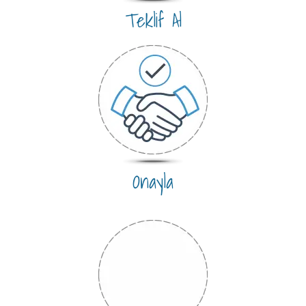
Teklif Al
Onayla