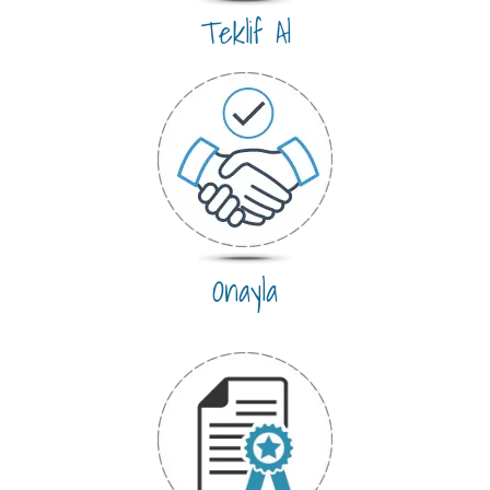
Teklif Al
Onayla