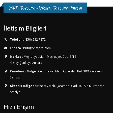
ONAT Tercüme
-
Ankara Tercüme Bürosu
İletişim Bilgileri
Telefon :
(850) 532 7872
Eposta :
bilgi@onatpro.com
Merkez :
Meşrutiyet Mah. Meşrutiyet Cad. 5/12
Kızılay Çankaya Ankara
Karadeniz Bölge :
Cumhuriyet Mah. Alparslan Bul. 30/12
Atakum
Samsun
Akdeniz Bölge :
Kızılsaray Mah. Şarampol Cad. 101/26
Muratpaşa
Antalya
Hızlı Erişim