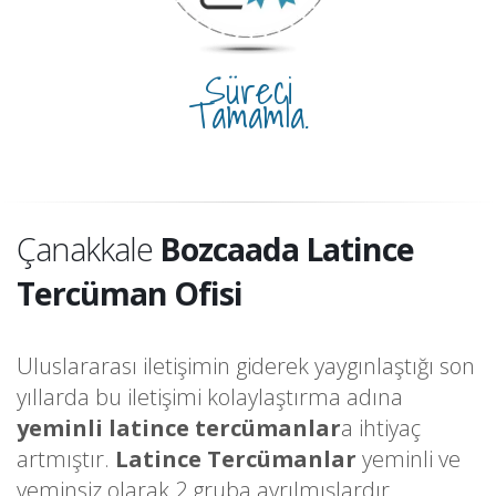
Süreci
Tamamla.
Çanakkale
Bozcaada Latince
Tercüman Ofisi
Uluslararası iletişimin giderek yaygınlaştığı son
yıllarda bu iletişimi kolaylaştırma adına
yeminli latince tercümanlar
a ihtiyaç
artmıştır.
Latince Tercümanlar
yeminli ve
yeminsiz olarak 2 gruba ayrılmışlardır.