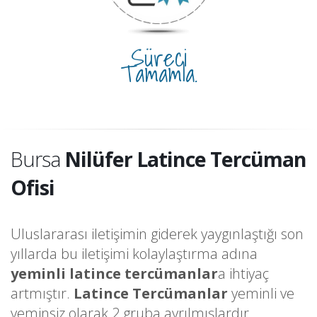
Süreci
Tamamla.
Bursa
Nilüfer Latince Tercüman
Ofisi
Uluslararası iletişimin giderek yaygınlaştığı son
yıllarda bu iletişimi kolaylaştırma adına
yeminli latince tercümanlar
a ihtiyaç
artmıştır.
Latince Tercümanlar
yeminli ve
yeminsiz olarak 2 gruba ayrılmışlardır.