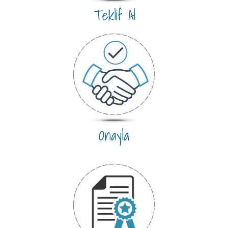
Teklif Al
Onayla