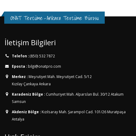
ONAT Tercüme
-
Ankara Tercüme Bürosu
İletişim Bilgileri
Telefon :
(850) 532 7872
Eposta :
bilgi@onatpro.com
Merkez :
Meşrutiyet Mah. Meşrutiyet Cad. 5/12
Kızılay Çankaya Ankara
Karadeniz Bölge :
Cumhuriyet Mah. Alparslan Bul. 30/12
Atakum
Samsun
Akdeniz Bölge :
Kızılsaray Mah. Şarampol Cad. 101/26
Muratpaşa
Antalya