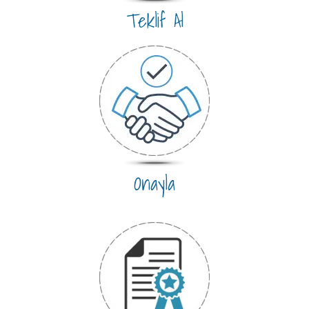
Teklif Al
Onayla