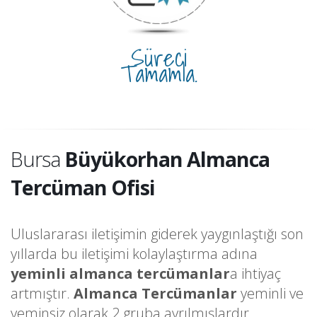
Süreci
Tamamla.
Bursa
Büyükorhan Almanca
Tercüman Ofisi
Uluslararası iletişimin giderek yaygınlaştığı son
yıllarda bu iletişimi kolaylaştırma adına
yeminli almanca tercümanlar
a ihtiyaç
artmıştır.
Almanca Tercümanlar
yeminli ve
yeminsiz olarak 2 gruba ayrılmışlardır.