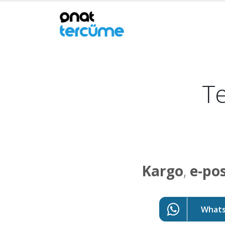
Te
Kargo
,
e-po
WhatsA