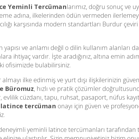
ce Yeminli Tercüman
larımız, doğru sonuç ve uyg
eme adına, ilkelerinden ödün vermeden ilerlemey
cılığı karşısında modern standartları Burdur çeviri
n yapısı ve anlamı değil o dilin kullanım alanları d
lara ihtiyaç vardır. İşte aradığınız, altına emin ad
 ofisimizde bulabilirsiniz.
lmayı ilke edinmiş ve yurt dışı ilişkilerinizin güveni
me Büromuz
, hızlı ve pratik çözümler doğrultusund
, evlilik cüzdanı, tapu, ruhsat, pasaport, nüfus kayı
 latince tercüman
onayı için güven ve profesyone
iz.
eyimli yeminli latince tercümanları tarafından
ekilde elinize ulaştırılır. Sizin memnuniyetiniz biz