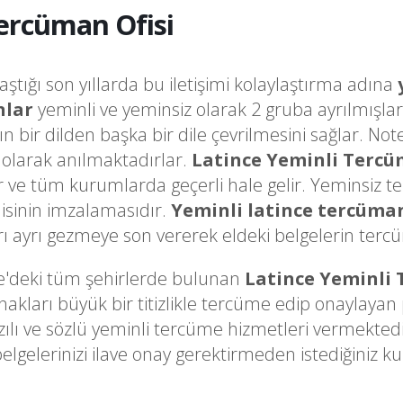
ercüman Ofisi
laştığı son yıllarda bu iletişimi kolaylaştırma adına
nlar
yeminli ve yeminsiz olarak 2 gruba ayrılmışlar
ğın bir dilden başka bir dile çevrilmesini sağlar. 
olarak anılmaktadırlar.
Latince Yeminli Terc
ir ve tüm kurumlarda geçerli hale gelir. Yeminsiz t
sinin imzalamasıdır.
Yeminli latince tercüma
ayrı gezmeye son vererek eldeki belgelerin tercüme
e'deki tüm şehirlerde bulunan
Latince Yeminli
arı büyük bir titizlikle tercüme edip onaylayan pr
zılı ve sözlü yeminli tercüme hizmetleri vermekted
belgelerinizi ilave onay gerektirmeden istediğini