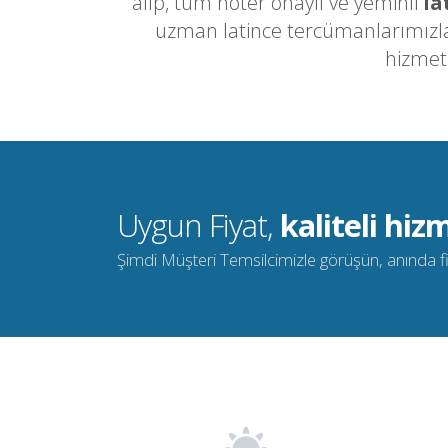
alıp, tüm noter onaylı ve yeminli
la
uzman latince tercümanlarımızla 
hizmet
Uygun Fiyat,
kaliteli hizm
Şimdi Müşteri Temsilcimizle görüşün, anında fiya