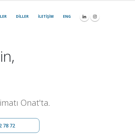
LER
DILLER
İLETIŞIM
ENG
in,
imatı Onat'ta.
2 78 72