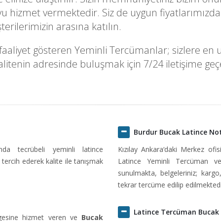
u hizmet vermektedir. Siz de uygun fiyatlarımızda
rilerimizin arasına katılın.
liyet gösteren Yeminli Tercümanlar; sizlere en uygu
itenin adresinde buluşmak için 7/24 iletişime geçeb
Burdur Bucak Latince No
ında tecrübeli yeminli latince
Kızılay Ankara‘daki Merkez ofi
tercih ederek kalite ile tanışmak
Latince Yeminli Tercüman ve
sunulmakta, belgeleriniz; kargo
tekrar tercüme edilip edilmektedi
Latince Tercüman Bucak
lgesine hizmet veren ve
Bucak