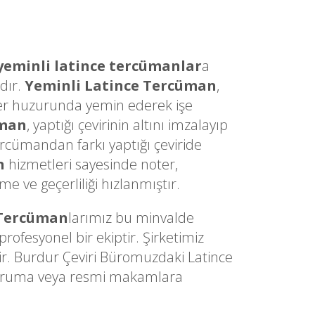
yeminli latince tercümanlar
a
dır.
Yeminli Latince Tercüman
,
Noter huzurunda yemin ederek işe
üman
, yaptığı çevirinin altını imzalayıp
ercümandan farkı yaptığı çeviride
n
hizmetleri sayesinde noter,
 ve geçerliliği hızlanmıştır.
 Tercüman
larımız bu minvalde
ofesyonel bir ekiptir. Şirketimiz
ir. Burdur Çeviri Büromuzdaki Latince
z kuruma veya resmi makamlara