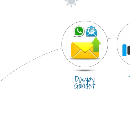
Dosyayı
T
Gönder