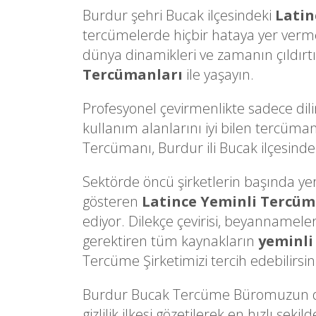
Burdur şehri Bucak ilçesindeki
Latin
tercümelerde hiçbir hataya yer verm
dünya dinamikleri ve zamanın çıldırtı
Tercümanları
ile yaşayın.
Profesyonel çevirmenlikte sadece dili
kullanım alanlarını iyi bilen tercüman
Tercümanı, Burdur ili Bucak ilçesindeki
Sektörde öncü şirketlerin başında yer a
gösteren
Latince Yeminli Tercü
ediyor. Dilekçe çevirisi, beyannameler
gerektiren tüm kaynakların
yeminli
Tercüme Şirketimizi tercih edebilirsin
Burdur Bucak Tercüme Büromuzun den
gizlilik ilkesi gözetilerek en hızlı ş