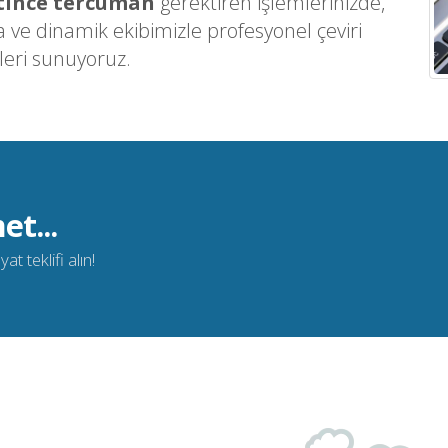
tince tercüman
gerektiren işlemlerinizde,
ve dinamik ekibimizle profesyonel çeviri
leri sunuyoruz.
et...
t teklifi alın!