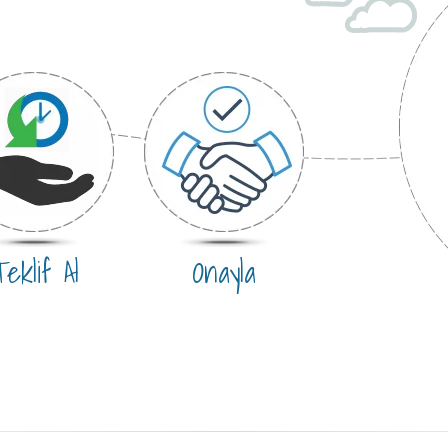
eklif Al
Onayla