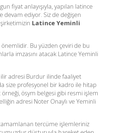
un fiyat anlayışıyla, yapılan latince
e devam ediyor. Siz de değişen
 şirketimizin
Latince Yeminli
a önemlidir. Bu yüzden çeviri de bu
ımlarla imzasını atacak Latince Yeminli
lir adresi Burdur ilinde faaliyet
a size profesyonel bir kadro ile hitap
t örneği, ösym belgesi gibi resmi işlem
lliğin adresi Noter Onaylı ve Yeminli
 tamamlanan tercüme işlemleriniz
im onurumuzdur düsturuyla hareket eden