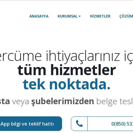
ANASAYFA
KURUMSAL
HIZMETLER
ÇÖZÜM
rcüme ihtiyaçlarınız iç
tüm hizmetler
tek noktada.
sta
veya
şubelerimizden
belge tesl
pp bilgi ve teklif hattı
0(850) 53