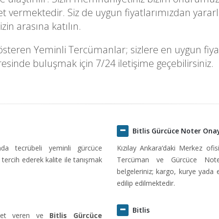
vermektedir. Siz de uygun fiyatlarımızdan yararlanm
in arasına katılın.
österen Yeminli Tercümanlar; sizlere en uygun fiyatl
sinde buluşmak için 7/24 iletişime geçebilirsiniz.
Bitlis Gürcüce Noter Ona
ında tecrübeli yeminli gürcüce
Kızılay Ankara‘daki Merkez ofi
tercih ederek kalite ile tanışmak
Tercüman ve Gürcüce Noter
belgeleriniz; kargo, kurye yada 
edilip edilmektedir.
Bitlis
izmet veren ve
Bitlis Gürcüce