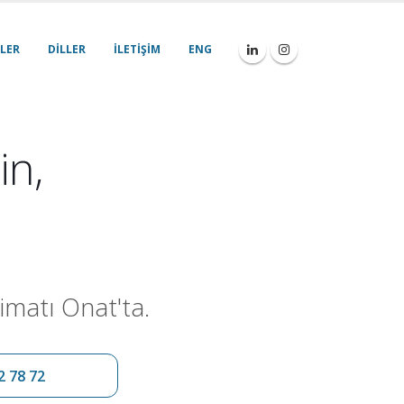
LER
DILLER
İLETIŞIM
ENG
in,
imatı Onat'ta.
2 78 72