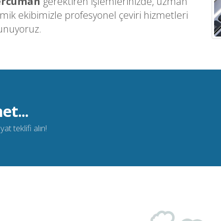
ercüman
gerektiren işlemlerinizde, uzman
ik ekibimizle profesyonel çeviri hizmetleri
unuyoruz.
et...
t teklifi alın!