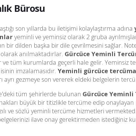
lık Bürosu
laştığı son yıllarda bu iletişimi kolaylaştırma adına
nlar
yeminli ve yeminsiz olarak 2 gruba ayrılmışla
ğın bir dilden başka bir dile çevrilmesini sağlar. 
olarak anılmaktadırlar.
Gürcüce Yeminli Terc
ir ve tüm kurumlarda geçerli hale gelir. Yeminsiz t
sinin imzalamasıdır.
Yeminli gürcüce tercüm
ayrı gezmeye son vererek eldeki belgelerin tercüme
e'deki tüm şehirlerde bulunan
Gürcüce Yeminli
arı büyük bir titizlikle tercüme edip onaylayan pr
ılı ve sözlü yeminli tercüme hizmetleri vermektedi
belgelerinizi ilave onay gerektirmeden istediğini