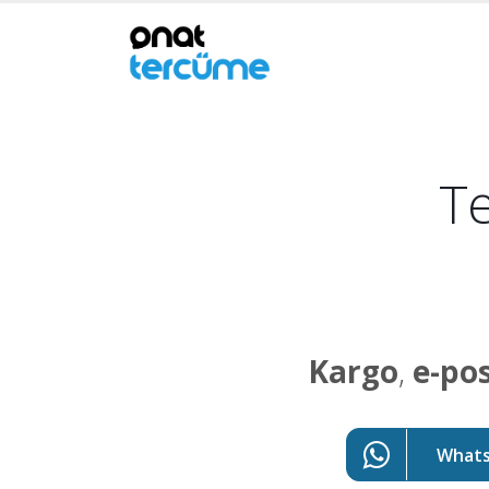
Te
Kargo
,
e-po
WhatsA