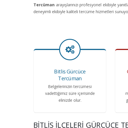
Tercüman
arayışlarınızı profesyonel ekibiyle ya
deneyimli ekibiyle kaliteli tercüme hizmetleri sunuyo
Bitlis Gürcüce
Tercüman
Belgelerinizin tercümesi
vadettiğimiz süre içerisinde
m
elinizde olur.
g
BITLIS İLÇELERI GÜRCÜCE 