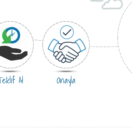
eklif Al
Onayla