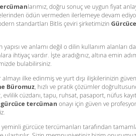
Tercüman
larımız, doğru sonuç ve uygun fiyat anla
kelerinden ödün vermeden ilerlemeye devam ediyor
dern standartları Bitlis çeviri şirketimizin
Gürcüce
n yapısı ve anlamı değil o dilin kullanım alanları d
lara ihtiyaç vardır. İşte aradığınız, altına emin a
mizde bulabilirsiniz.
mayı ilke edinmiş ve yurt dışı ilişkilerinizin güvenili
me Büromuz
, hızlı ve pratik çözümler doğrultusun
, evlilik cüzdanı, tapu, ruhsat, pasaport, nüfus kayı
 gürcüce tercüman
onayı için güven ve profesyon
iz.
yeminli gürcüce tercümanları tarafından tamamlana
linize ulaştırılır. Sizin memnuniyetiniz bizim onuru