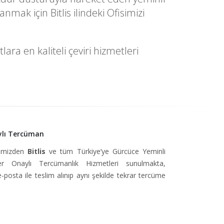
ak için Bitlis ilindeki Ofisimizi
ara en kaliteli çeviri hizmetleri
ylı Tercüman
simizden
Bitlis
ve tüm Türkiye’ye Gürcüce Yeminli
 Onaylı Tercümanlık Hizmetleri sunulmakta,
e-posta ile teslim alınıp aynı şekilde tekrar tercüme