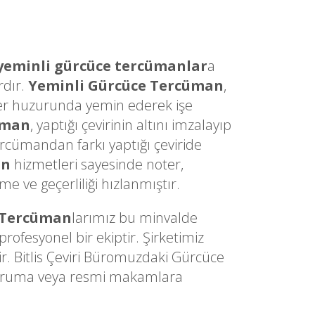
yeminli gürcüce tercümanlar
a
rdır.
Yeminli Gürcüce Tercüman
,
Noter huzurunda yemin ederek işe
üman
, yaptığı çevirinin altını imzalayıp
ercümandan farkı yaptığı çeviride
an
hizmetleri sayesinde noter,
 ve geçerliliği hızlanmıştır.
 Tercüman
larımız bu minvalde
ofesyonel bir ekiptir. Şirketimiz
r. Bitlis Çeviri Büromuzdaki Gürcüce
z kuruma veya resmi makamlara