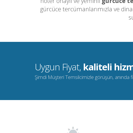
noter onaylı ve yeminli
gürcüce t
gürcüce tercümanlarımızla ve dinam
s
Uygun Fiyat,
kaliteli hizm
Şimdi Müşteri Temsilcimizle görüşün, anında fiya