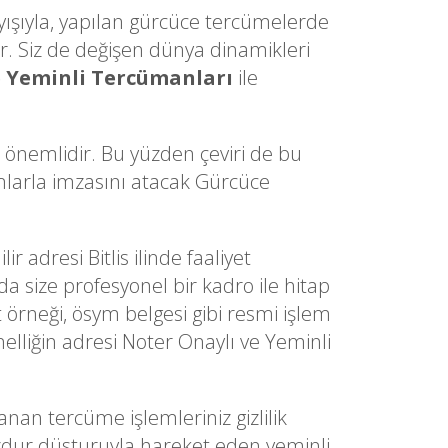
yışıyla, yapılan gürcüce tercümelerde
. Siz de değişen dünya dinamikleri
 Yeminli Tercümanları
ile
a önemlidir. Bu yüzden çeviri de bu
dımlarla imzasını atacak Gürcüce
r adresi Bitlis ilinde faaliyet
da size profesyonel bir kadro ile hitap
t örneği, ösym belgesi gibi resmi işlem
elliğin adresi Noter Onaylı ve Yeminli
n tercüme işlemleriniz gizlilik
muzdur düsturuyla hareket eden yeminli