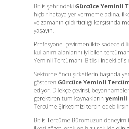
Bitlis şehrindeki
Gürcüce Yeminli 
hiçbir hataya yer vermeme adına, il
ve zamanın çıldırtıcılığı karşısında mo
yaşayın.
Profesyonel çevirmenlikte sadece dili
kullanım alanlarını iyi bilen tercüman
Yeminli Tercümanı, Bitlis ilindeki ofisi
Sektörde öncü şirketlerin başında yer al
gösteren
Gürcüce Yeminli Tercü
ediyor. Dilekçe çevirisi, beyannameler
gerektiren tüm kaynakların
yeminli
Tercüme Şirketimizi tercih edebilirsin
Bitlis Tercüme Büromuzun deneyimli 
ilkesi gözetilerek en hızlı şekilde e