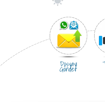
Dosyayı
T
Gönder