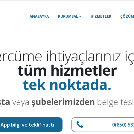
ANASAYFA
KURUMSAL
HIZMETLER
ÇÖZÜM
rcüme ihtiyaçlarınız iç
tüm hizmetler
tek noktada.
sta
veya
şubelerimizden
belge tesl
pp bilgi ve teklif hattı
0(850) 53