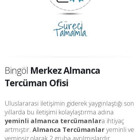
Süreci
Tamamla.
Bingöl
Merkez Almanca
Tercüman Ofisi
Uluslararası iletişimin giderek yaygınlaştığı son
yıllarda bu iletişimi kolaylaştırma adına
yeminli almanca tercümanlar
a ihtiyaç
artmıştır.
Almanca Tercümanlar
yeminli ve
yeminsiz olarak 2 gruba ayrılmışlardır.