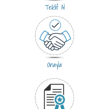
Teklif Al
Onayla