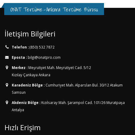
ONAT Tercüme
-
Ankara Tercüme Bürosu
İletişim Bilgileri
Telefon :
(850) 532 7872
Eposta :
bilgi@onatpro.com
Merkez :
Meşrutiyet Mah. Meşrutiyet Cad. 5/12
Kızılay Çankaya Ankara
Karadeniz Bölge :
Cumhuriyet Mah. Alparslan Bul. 30/12
Atakum
Samsun
Akdeniz Bölge :
Kızılsaray Mah. Şarampol Cad. 101/26
Muratpaşa
Antalya
Hızlı Erişim