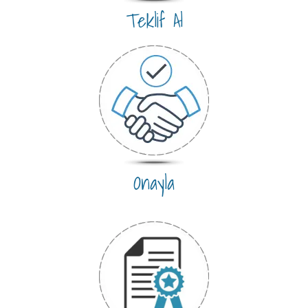
Teklif Al
Onayla