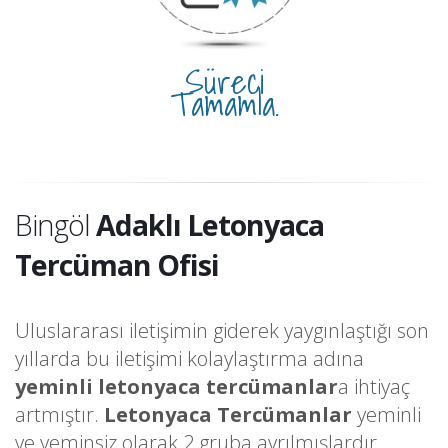
Süreci
Tamamla.
Bingöl
Adaklı Letonyaca
Tercüman Ofisi
Uluslararası iletişimin giderek yaygınlaştığı son
yıllarda bu iletişimi kolaylaştırma adına
yeminli letonyaca tercümanlar
a ihtiyaç
artmıştır.
Letonyaca Tercümanlar
yeminli
ve yeminsiz olarak 2 gruba ayrılmışlardır.