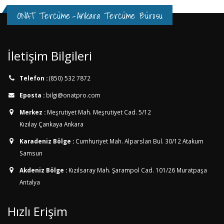
ONAT Tercüme
-
Ankara Tercüme Bürosu
İletişim Bilgileri
Telefon :
(850) 532 7872
Eposta :
bilgi@onatpro.com
Merkez :
Meşrutiyet Mah. Meşrutiyet Cad. 5/12
Kızılay Çankaya Ankara
Karadeniz Bölge :
Cumhuriyet Mah. Alparslan Bul. 30/12
Atakum
Samsun
Akdeniz Bölge :
Kızılsaray Mah. Şarampol Cad. 101/26
Muratpaşa
Antalya
Hızlı Erişim