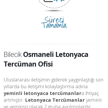
Süreci
Tamamla.
Bilecik
Osmaneli Letonyaca
Tercüman Ofisi
Uluslararası iletişimin giderek yaygınlaştığı son
yıllarda bu iletişimi kolaylaştırma adına
yeminli letonyaca tercümanlar
a ihtiyaç
artmıştır.
Letonyaca Tercümanlar
yeminli
ve yeminsiz olarak 2 gruba ayrılmışlardır.