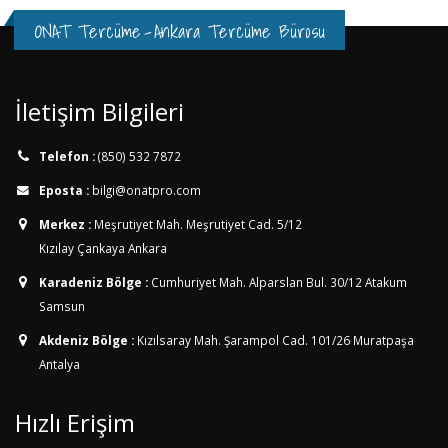
ONAT Tercüme
-
Ankara Tercüme Bürosu
İletişim Bilgileri
Telefon :
(850) 532 7872
Eposta :
bilgi@onatpro.com
Merkez :
Meşrutiyet Mah. Meşrutiyet Cad. 5/12
Kızılay Çankaya Ankara
Karadeniz Bölge :
Cumhuriyet Mah. Alparslan Bul. 30/12
Atakum
Samsun
Akdeniz Bölge :
Kızılsaray Mah. Şarampol Cad. 101/26
Muratpaşa
Antalya
Hızlı Erişim