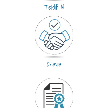
Teklif Al
Onayla