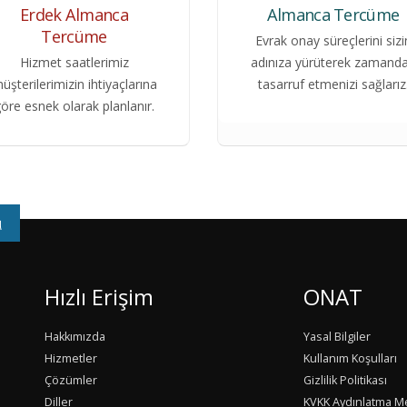
Erdek Almanca
Almanca Tercüme
Tercüme
Evrak onay süreçlerini sizi
Hizmet saatlerimiz
adınıza yürüterek zamand
üşterilerimizin ihtiyaçlarına
tasarruf etmenizi sağlarız
öre esnek olarak planlanır.
u
Hızlı Erişim
ONAT
Hakkımızda
Yasal Bilgiler
Hizmetler
Kullanım Koşulları
Çözümler
Gizlilik Politikası
Diller
KVKK Aydınlatma M