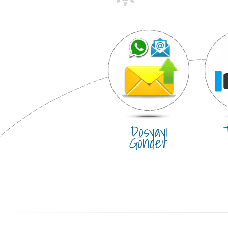
Dosyayı
T
Gönder