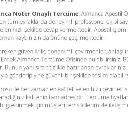
nca Noter Onaylı Tercüme
, Almanca Apostil 
n tüm evraklarda deneyimli profesyonel ekibi sayes
 en hızlı şekilde cevap vermektedir. Apostil işleml
 zaman kaybınızın da önüne geçilmektedir.
ken güvenilirlik, donanımlı çevirmenler, anlaşılır
ir Erdek Almanca Tercüme Ofisinde bulabilirsiniz. Büt
 Bunun yanı sıra titizlikle hazırlanan evraklarınızı 
la gönderip yine güvenli bir şekilde teslim alabilirs
rosu ile her zaman en kaliteli ve en hızlı çevirile
radığınız kalitenin tam adresidir. Tercüme fiyatl
lgi edinmek için müşteri temsilcilerimizle iletişime