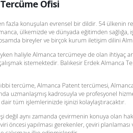
Tercüme Ofisi
fazla konuşulan evrensel bir dildir. 54 ülkenin re
manca, ülkemizde ve dünyada eğitimden sağlığa, i
samda bireyler ve birçok kurum iletişim dilini Al
ken haliyle Almanca tercümeye de olan ihtiyaç art
a çalışmak istemektedir. Balıkesir Erdek Almanca T
bbi tercüme, Almanca Patent tercümesi, Almanca 
da uzmanlaşmış kadrosuyla ve profesyonel hizmet 
r tüm işlemlerinizde işinizi kolaylaştıracaktır.
i işi değil aynı zamanda çevirmenin konuya olan hak
ri öncesi yapılması gerekenler, çeviri planlaması 
le çalışmayı ilke edinmişlerdir.