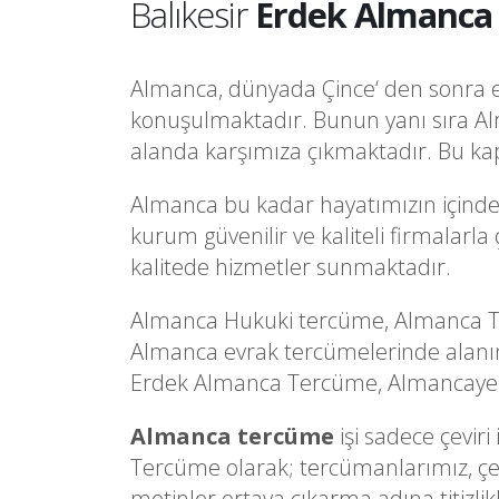
Balıkesir
Erdek Almanca 
Almanca, dünyada Çince‘ den sonra en 
konuşulmaktadır. Bunun yanı sıra Al
alanda karşımıza çıkmaktadır. Bu kap
Almanca bu kadar hayatımızın içindey
kurum güvenilir ve kaliteli firmalarl
kalitede hizmetler sunmaktadır.
Almanca Hukuki tercüme, Almanca Tı
Almanca evrak tercümelerinde alanın
Erdek Almanca Tercüme, Almancaye dai
Almanca tercüme
işi sadece çevir
Tercüme olarak; tercümanlarımız, çevi
metinler ortaya çıkarma adına titizlik