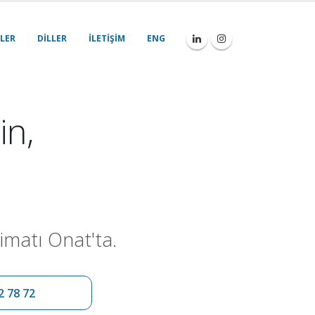
LER
DILLER
İLETIŞIM
ENG
in,
imatı Onat'ta.
2 78 72