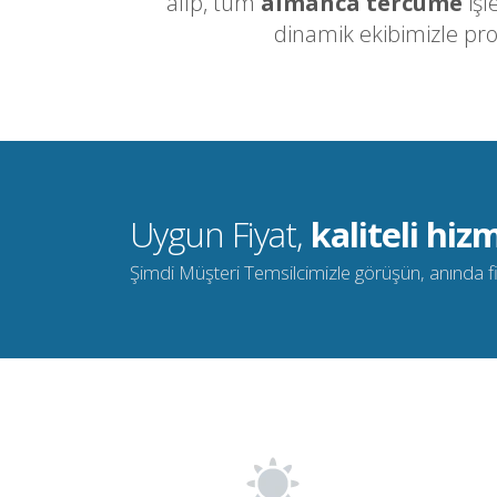
alıp, tüm
almanca tercüme
işl
dinamik ekibimizle pr
Uygun Fiyat,
kaliteli hizm
Şimdi Müşteri Temsilcimizle görüşün, anında fiya