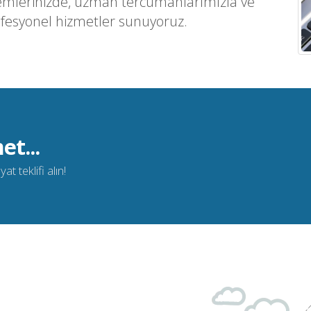
emlerinizde, uzman tercümanlarımızla ve
ofesyonel hizmetler sunuyoruz.
et...
t teklifi alın!