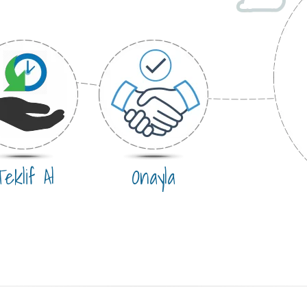
eklif Al
Onayla