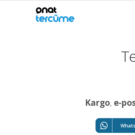
Te
Kargo
,
e-po
WhatsA