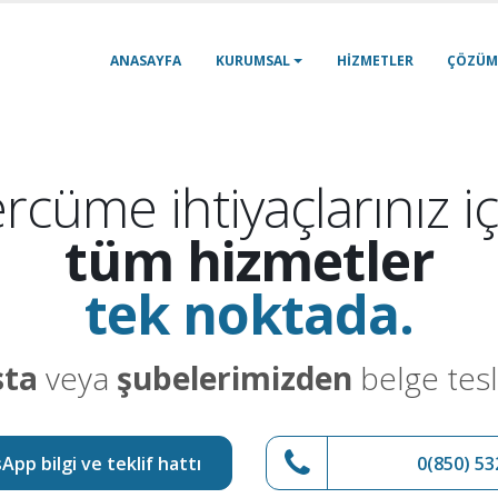
ANASAYFA
KURUMSAL
HIZMETLER
ÇÖZÜM
rcüme ihtiyaçlarınız iç
tüm hizmetler
tek noktada.
sta
veya
şubelerimizden
belge tesl
pp bilgi ve teklif hattı
0(850) 53