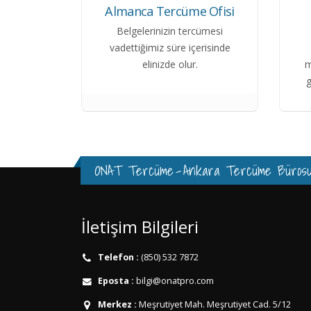
Almanca Tercüme Ofisi
Belgelerinizin tercümesi
vadettiğimiz süre içerisinde
elinizde olur.
m
g
ONAT Tercüme
-
Ankara Tercüme Büros
İletişim Bilgileri
Telefon :
(850) 532 7872
Eposta :
bilgi@onatpro.com
Merkez :
Meşrutiyet Mah. Meşrutiyet Cad. 5/12