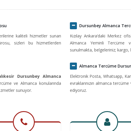
osu
Dursunbey Almanca Ter
erine kaliteli hizmetler sunan
Kızılay Ankara‘daki Merkez of
osu, sizleri bu hizmetlerden
Almanca Yeminli Tercüme v
sunulmakta, belgeleriniz; kargo, 
Almanca Tercüme Dursu
alıkesir Dursunbey Almanca
Elektronik Posta, Whatsapp, Kar
ercüme ve Almanca konularında
evraklarınızın almanca tercüme 
hizmetler sunuyor.
ediyoruz.