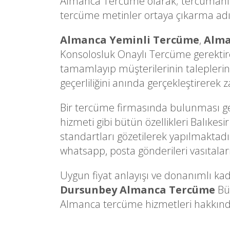
Almanca Tercüme olarak; tercümanlarım
tercüme metinler ortaya çıkarma adına 
Almanca Yeminli Tercüme
,
Alma
Konsolosluk Onaylı Tercüme gerektire
tamamlayıp müşterilerinin taleplerine
geçerliliğini anında gerçekleştirerek
Bir tercüme firmasında bulunması gere
hizmeti gibi bütün özellikleri Balıkes
standartları gözetilerek yapılmaktadır.
whatsapp, posta gönderileri vasıtalarıy
Uygun fiyat anlayışı ve donanımlı kad
Dursunbey Almanca Tercüme
Bür
Almanca tercüme hizmetleri hakkında de