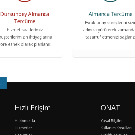
Dursunbey Almanca
Almanca Tercüme
Tercüme
Evrak onay süreçlerini sizi
Hizmet saatlerimiz
adınıza yürüterek zamand
üşterilerimizin ihtiyaçlarına
tasarruf etmenizi sağlarız
öre esnek olarak planlanır.
u
Hızlı Erişim
ONAT
Hakkımızda
Yasal Bilgiler
Hizmetler
Kullanım Koşulları