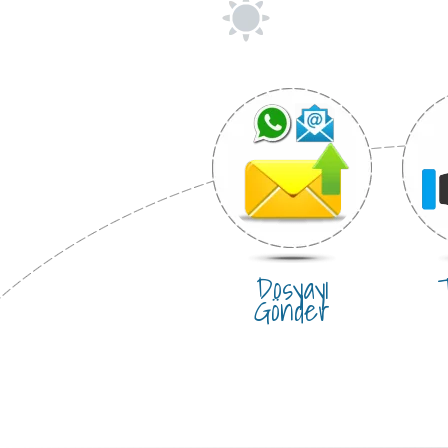
Dosyayı
T
Gönder