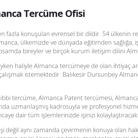
anca Tercüme Ofisi
fazla konuşulan evrensel bir dildir. 54 ülkenin re
manca, ülkemizde ve dünyada eğitimden sağlığa, i
samda bireyler ve birçok kurum iletişim dilini Al
ken haliyle Almanca tercümeye de olan ihtiyaç art
la çalışmak istemektedir. Balıkesir Dursunbey Alma
bbi tercüme, Almanca Patent tercümesi, Almanca 
da uzmanlaşmış kadrosuyla ve profesyonel hizmet 
 dair tüm işlemlerinizde işinizi kolaylaştıracakt
i işi değil aynı zamanda çevirmenin konuya olan hak