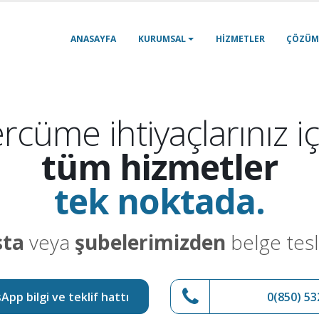
ANASAYFA
KURUMSAL
HIZMETLER
ÇÖZÜM
rcüme ihtiyaçlarınız iç
tüm hizmetler
tek noktada.
sta
veya
şubelerimizden
belge tesl
pp bilgi ve teklif hattı
0(850) 53