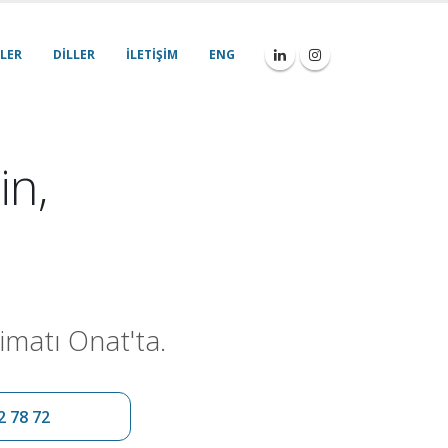
LER
DILLER
İLETIŞIM
ENG
in,
imatı Onat'ta.
2 78 72