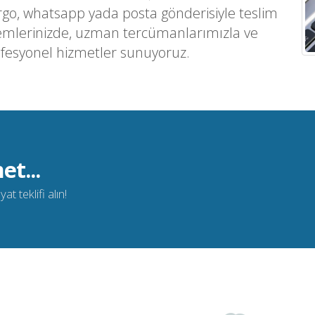
argo, whatsapp yada posta gönderisiyle teslim
emlerinizde, uzman tercümanlarımızla ve
ofesyonel hizmetler sunuyoruz.
et...
t teklifi alın!