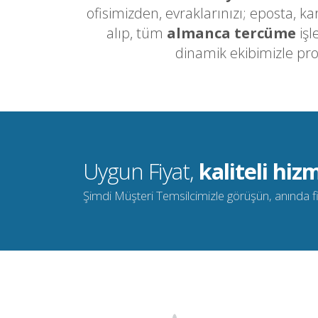
ofisimizden, evraklarınızı; eposta, k
alıp, tüm
almanca tercüme
işl
dinamik ekibimizle pr
Uygun Fiyat,
kaliteli hizm
Şimdi Müşteri Temsilcimizle görüşün, anında fiya