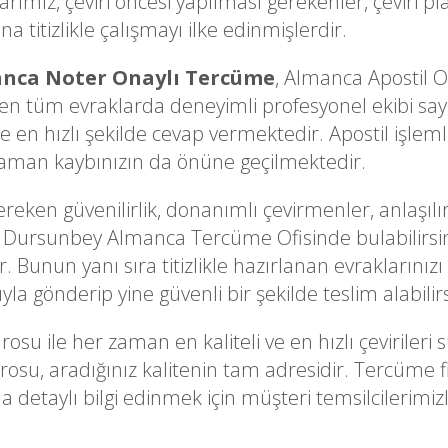
ız, çeviri öncesi yapılması gerekenler, çeviri pla
titizlikle çalışmayı ilke edinmişlerdir.
nca Noter Onaylı Tercüme
, Almanca Apostil 
n tüm evraklarda deneyimli profesyonel ekibi sayes
 en hızlı şekilde cevap vermektedir. Apostil işleml
 zaman kaybınızın da önüne geçilmektedir.
ken güvenilirlik, donanımlı çevirmenler, anlaşılır
ir Dursunbey Almanca Tercüme Ofisinde bulabilirsiniz
 Bunun yanı sıra titizlikle hazırlanan evraklarınızı 
la gönderip yine güvenli bir şekilde teslim alabilirs
rosu ile her zaman en kaliteli ve en hızlı çevirile
osu, aradığınız kalitenin tam adresidir. Tercüme f
taylı bilgi edinmek için müşteri temsilcilerimizle 