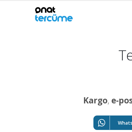
Te
Kargo
,
e-po
WhatsA