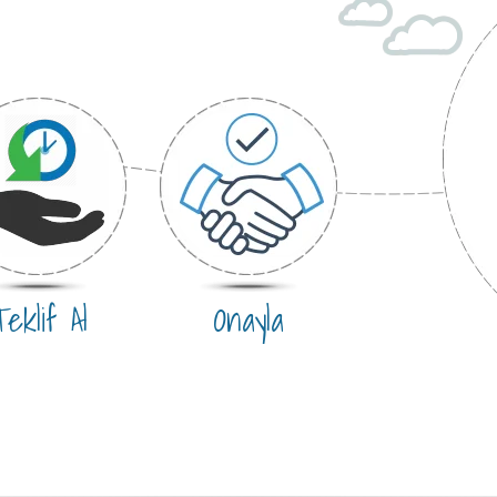
eklif Al
Onayla