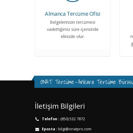
Almanca Tercüme Ofisi
Belgelerinizin tercümesi
vadettiğimiz süre içerisinde
elinizde olur.
m
g
ONAT Tercüme
-
Ankara Tercüme Büros
İletişim Bilgileri
Telefon :
(850) 532 7872
Eposta :
bilgi@onatpro.com