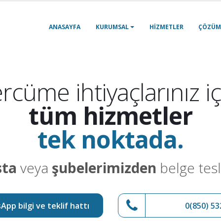
ANASAYFA
KURUMSAL
HIZMETLER
ÇÖZÜM
rcüme ihtiyaçlarınız iç
tüm hizmetler
tek noktada.
sta
veya
şubelerimizden
belge tesl
pp bilgi ve teklif hattı
0(850) 53