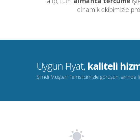
alıp, tüm
almanca tercüme
işl
dinamik ekibimizle pr
Uygun Fiyat,
kaliteli hizm
Şimdi Müşteri Temsilcimizle görüşün, anında fiya