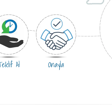
eklif Al
Onayla