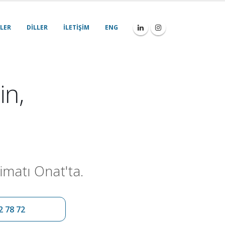
LER
DILLER
İLETIŞIM
ENG
in,
imatı Onat'ta.
2 78 72