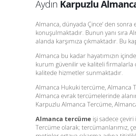
Aydın
Karpuzlu Almanca
Almanca, dünyada Çince‘ den sonra en 
konuşulmaktadır. Bunun yanı sıra Al
alanda karşımıza çıkmaktadır. Bu kap
Almanca bu kadar hayatımızın içindey
kurum güvenilir ve kaliteli firmalar
kalitede hizmetler sunmaktadır.
Almanca Hukuki tercüme, Almanca Tı
Almanca evrak tercümelerinde alanı
Karpuzlu Almanca Tercüme, Almancaye 
Almanca tercüme
işi sadece çevir
Tercüme olarak; tercümanlarımız, çevi
metinler ortaya çıkarma adına titizlik