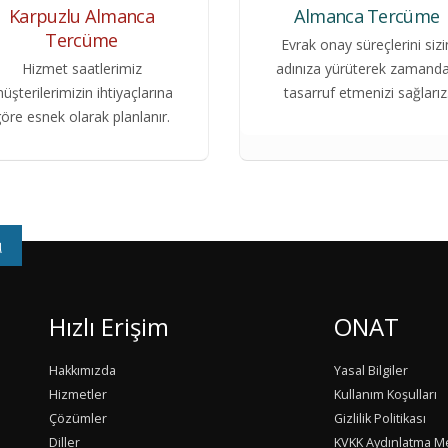
Karpuzlu Almanca
Almanca Tercüme
Tercüme
Evrak onay süreçlerini sizi
Hizmet saatlerimiz
adınıza yürüterek zamand
üşterilerimizin ihtiyaçlarına
tasarruf etmenizi sağlarız
öre esnek olarak planlanır.
u
Hızlı Erişim
ONAT
Hakkımızda
Yasal Bilgiler
Hizmetler
Kullanım Koşulları
Çözümler
Gizlilik Politikası
Diller
KVKK Aydınlatma M