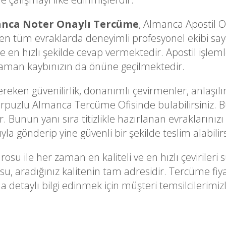
nca Noter Onaylı Tercüme
, Almanca Apostil 
n tüm evraklarda deneyimli profesyonel ekibi sayes
 en hızlı şekilde cevap vermektedir. Apostil işleml
 zaman kaybınızın da önüne geçilmektedir.
ken güvenilirlik, donanımlı çevirmenler, anlaşılır
arpuzlu Almanca Tercüme Ofisinde bulabilirsiniz. Büt
 Bunun yanı sıra titizlikle hazırlanan evraklarınızı 
la gönderip yine güvenli bir şekilde teslim alabilirs
rosu ile her zaman en kaliteli ve en hızlı çevirile
u, aradığınız kalitenin tam adresidir. Tercüme fiya
taylı bilgi edinmek için müşteri temsilcilerimizle 