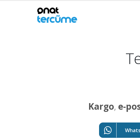
Te
Kargo
,
e-po
WhatsA