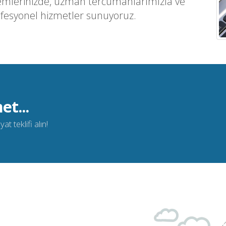
emlerinizde, uzman tercümanlarımızla ve
ofesyonel hizmetler sunuyoruz.
et...
t teklifi alın!