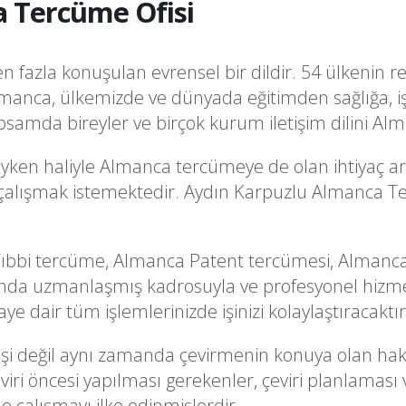
 Tercüme Ofisi
fazla konuşulan evrensel bir dildir. 54 ülkenin re
manca, ülkemizde ve dünyada eğitimden sağlığa, i
samda bireyler ve birçok kurum iletişim dilini Al
ken haliyle Almanca tercümeye de olan ihtiyaç art
la çalışmak istemektedir. Aydın Karpuzlu Almanca T
bbi tercüme, Almanca Patent tercümesi, Almanca 
nda uzmanlaşmış kadrosuyla ve profesyonel hizmet
dair tüm işlemlerinizde işinizi kolaylaştıracaktır
i işi değil aynı zamanda çevirmenin konuya olan ha
ri öncesi yapılması gerekenler, çeviri planlaması 
le çalışmayı ilke edinmişlerdir.