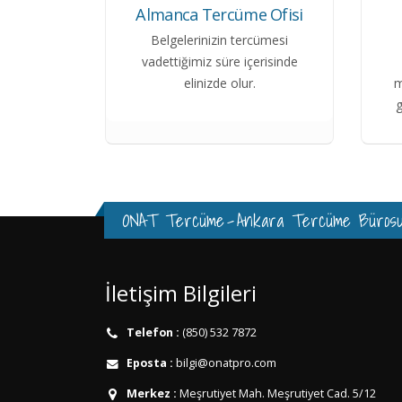
Almanca Tercüme Ofisi
Belgelerinizin tercümesi
vadettiğimiz süre içerisinde
elinizde olur.
m
g
ONAT Tercüme
-
Ankara Tercüme Büros
İletişim Bilgileri
Telefon :
(850) 532 7872
Eposta :
bilgi@onatpro.com
Merkez :
Meşrutiyet Mah. Meşrutiyet Cad. 5/12