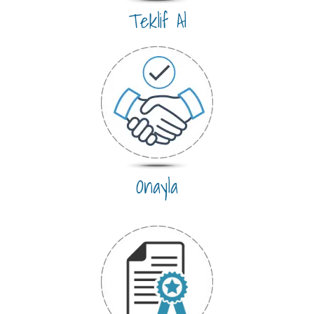
Teklif Al
Onayla