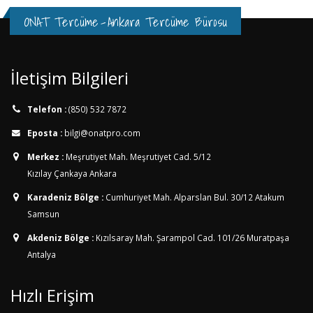
ONAT Tercüme
-
Ankara Tercüme Bürosu
İletişim Bilgileri
Telefon :
(850) 532 7872
Eposta :
bilgi@onatpro.com
Merkez :
Meşrutiyet Mah. Meşrutiyet Cad. 5/12
Kızılay Çankaya Ankara
Karadeniz Bölge :
Cumhuriyet Mah. Alparslan Bul. 30/12
Atakum
Samsun
Akdeniz Bölge :
Kızılsaray Mah. Şarampol Cad. 101/26
Muratpaşa
Antalya
Hızlı Erişim