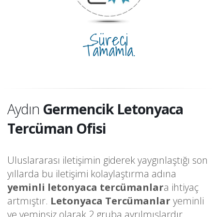
Süreci
Tamamla.
Aydın
Germencik Letonyaca
Tercüman Ofisi
Uluslararası iletişimin giderek yaygınlaştığı son
yıllarda bu iletişimi kolaylaştırma adına
yeminli letonyaca tercümanlar
a ihtiyaç
artmıştır.
Letonyaca Tercümanlar
yeminli
ve yeminsiz olarak 2 gruba ayrılmışlardır.