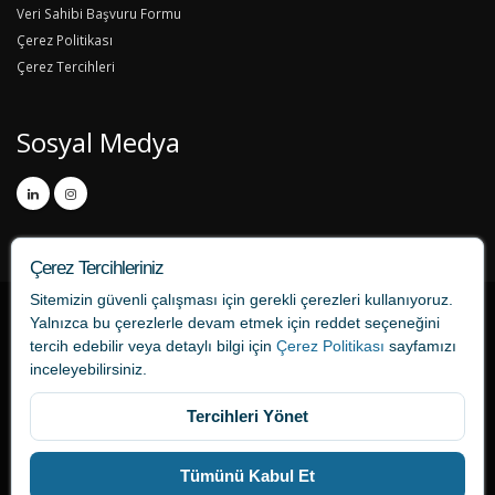
Veri Sahibi Başvuru Formu
Çerez Politikası
Çerez Tercihleri
Sosyal Medya
Çerez Tercihleriniz
Sitemizin güvenli çalışması için gerekli çerezleri kullanıyoruz.
Yalnızca bu çerezlerle devam etmek için
reddet
seçeneğini
tercih edebilir veya detaylı bilgi için
Çerez Politikası
sayfamızı
inceleyebilirsiniz.
Tercihleri Yönet
tercume724.com bir ONAT Tercüme markasıdır.
Tümünü Kabul Et
Bağlantılar
İletişim