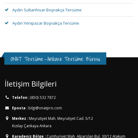
Aydın Sultanhisar Boşnakça Tercüme
Aydın Yenipazar Boşnakça Tercüme
ONAT Tercüme
-
Ankara Tercüme Bürosu
İletişim Bilgileri
Telefon :
(850) 532 7872
Eposta :
bilgi@onatpro.com
Merkez :
Meşrutiyet Mah. Meşrutiyet Cad. 5/12
Kızılay Çankaya Ankara
Karadeniz Bölge :
Cumhuriyet Mah. Alparslan Bul. 30/12
Atakum