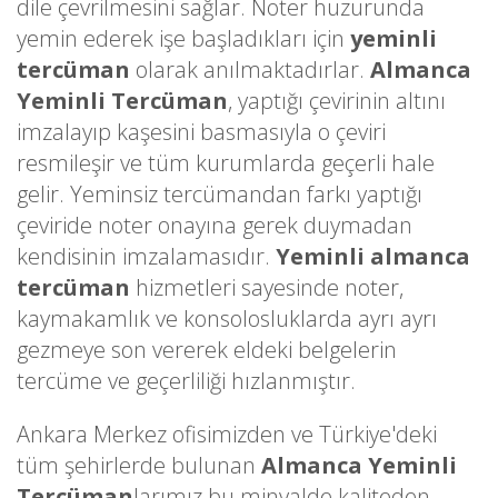
dile çevrilmesini sağlar. Noter huzurunda
yemin ederek işe başladıkları için
yeminli
tercüman
olarak anılmaktadırlar.
Almanca
Yeminli Tercüman
, yaptığı çevirinin altını
imzalayıp kaşesini basmasıyla o çeviri
resmileşir ve tüm kurumlarda geçerli hale
gelir. Yeminsiz tercümandan farkı yaptığı
çeviride noter onayına gerek duymadan
kendisinin imzalamasıdır.
Yeminli almanca
tercüman
hizmetleri sayesinde noter,
kaymakamlık ve konsolosluklarda ayrı ayrı
gezmeye son vererek eldeki belgelerin
tercüme ve geçerliliği hızlanmıştır.
Ankara Merkez ofisimizden ve Türkiye'deki
tüm şehirlerde bulunan
Almanca Yeminli
Tercüman
larımız bu minvalde kaliteden