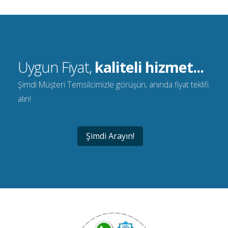
Uygun Fiyat,
kaliteli hizmet...
Şimdi Müşteri Temsilcimizle görüşün, anında fiyat teklifi
alın!
Şimdi Arayın!