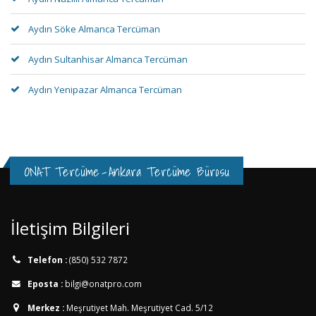
Aydın Söke Almanca Tercüman
Aydın Sultanhisar Almanca Tercüman
Aydın Yenipazar Almanca Tercüman
ONAT Tercüme
-
Ankara Tercüme Bürosu
İletişim Bilgileri
Telefon :
(850) 532 7872
Eposta :
bilgi@onatpro.com
Merkez :
Meşrutiyet Mah. Meşrutiyet Cad. 5/12