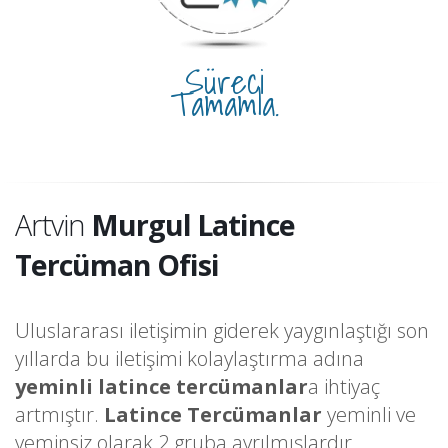
Süreci
Tamamla.
Artvin
Murgul Latince
Tercüman Ofisi
Uluslararası iletişimin giderek yaygınlaştığı son
yıllarda bu iletişimi kolaylaştırma adına
yeminli latince tercümanlar
a ihtiyaç
artmıştır.
Latince Tercümanlar
yeminli ve
yeminsiz olarak 2 gruba ayrılmışlardır.