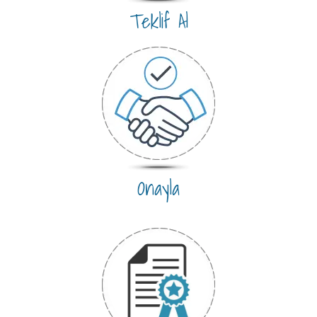
Teklif Al
Onayla