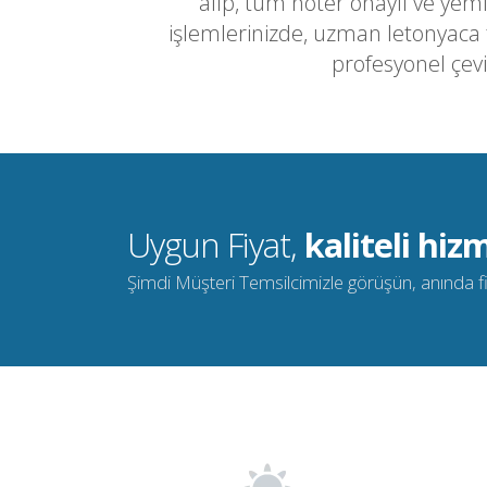
alıp, tüm noter onaylı ve yemi
işlemlerinizde, uzman letonyaca
profesyonel çevi
Uygun Fiyat,
kaliteli hizm
Şimdi Müşteri Temsilcimizle görüşün, anında fiya