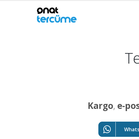
Te
Kargo
,
e-po
WhatsA