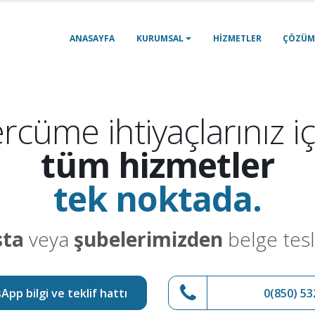
ANASAYFA
KURUMSAL
HIZMETLER
ÇÖZÜM
rcüme ihtiyaçlarınız iç
tüm hizmetler
tek noktada.
sta
veya
şubelerimizden
belge tesl
pp bilgi ve teklif hattı
0(850) 53