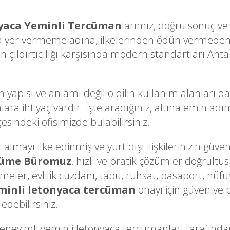
yaca Yeminli Tercüman
larımız, doğru sonuç ve 
a yer vermeme adına, ilkelerinden ödün vermeden 
çıldırtıcılığı karşısında modern standartları Antal
n yapısı ve anlamı değil o dilin kullanım alanları d
lara ihtiyaç vardır. İşte aradığınız, altına emin a
esindeki ofisimizde bulabilirsiniz.
lmayı ilke edinmiş ve yurt dışı ilişkilerinizin güveni
cüme Büromuz
, hızlı ve pratik çözümler doğrultu
ameler, evlilik cüzdanı, tapu, ruhsat, pasaport, nüfu
minli letonyaca tercüman
onayı için güven ve 
edebilirsiniz.
eyimli yeminli letonyaca tercümanları tarafınd