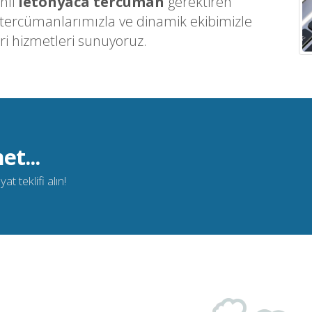
nli
letonyaca tercüman
gerektiren
 tercümanlarımızla ve dinamik ekibimizle
ri hizmetleri sunuyoruz.
et...
t teklifi alın!