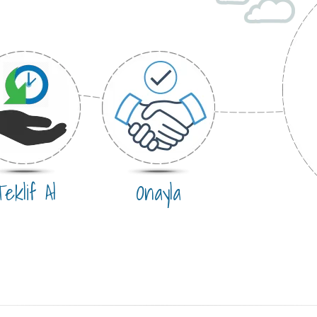
eklif Al
Onayla