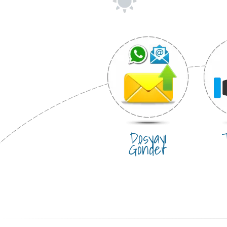
Dosyayı
T
Gönder