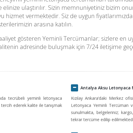
ekilde elinize ulaştırılır. Sizin memnuniyetiniz biz
u hizmet vermektedir. Siz de uygun fiyatlarımızdan
rilerimizin arasına katılın.
liyet gösteren Yeminli Tercümanlar; sizlere en uygu
itenin adresinde buluşmak için 7/24 iletişime geçeb
n
Antalya Aksu Letonyaca
ında tecrübeli yeminli letonyaca
Kızılay Ankara‘daki Merkez ofi
tercih ederek kalite ile tanışmak
Letonyaca Yeminli Tercüman ve
sunulmakta, belgeleriniz; kargo
tekrar tercüme edilip edilmektedi
n