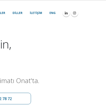
LER
DILLER
İLETIŞIM
ENG
in,
imatı Onat'ta.
2 78 72