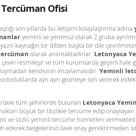
 Tercüman Ofisi
laştığı son yıllarda bu iletişimi kolaylaştırma adına
manlar
yeminli ve yeminsiz olarak 2 gruba ayrılmı
a yazılı kaynağın bir dilden başka bir dile çevrilme
 tercüman
olarak anılmaktadırlar.
Letonyaca Y
o çeviri resmileşir ve tüm kurumlarda geçerli hale 
k duymadan kendisinin imzalamasıdır.
Yeminli le
olosluklarda ayrı ayrı gezmeye son vererek eldeki 
e'deki tüm şehirlerde bulunan
Letonyaca Yemin
arı büyük bir titizlikle tercüme edip onaylayan pr
zılı ve sözlü yeminli tercüme hizmetleri vermekted
h ederek belgelerinizi ilave onay gerektirmeden i