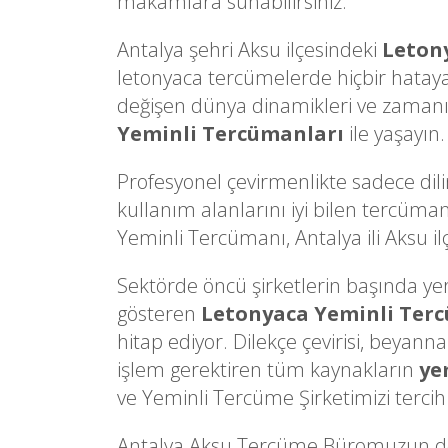
makamlara sunabilirsiniz.
Antalya şehri Aksu ilçesindeki
Leton
letonyaca tercümelerde hiçbir hatay
değişen dünya dinamikleri ve zamanın 
Yeminli Tercümanları
ile yaşayın.
Profesyonel çevirmenlikte sadece dili
kullanım alanlarını iyi bilen tercüman
Yeminli Tercümanı, Antalya ili Aksu ilç
Sektörde öncü şirketlerin başında yer a
gösteren
Letonyaca Yeminli Ter
hitap ediyor. Dilekçe çevirisi, beyann
işlem gerektiren tüm kaynakların
ye
ve Yeminli Tercüme Şirketimizi tercih 
Antalya Aksu Tercüme Büromuzun den