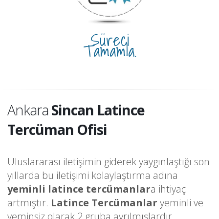
Süreci
Tamamla.
Ankara
Sincan Latince
Tercüman Ofisi
Uluslararası iletişimin giderek yaygınlaştığı son
yıllarda bu iletişimi kolaylaştırma adına
yeminli latince tercümanlar
a ihtiyaç
artmıştır.
Latince Tercümanlar
yeminli ve
yeminsiz olarak 2 gruba ayrılmışlardır.