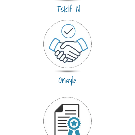
Teklif Al
Onayla