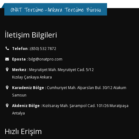
ONAT Tercüme
-
Ankara Tercüme Bürosu
İletişim Bilgileri
Telefon :
(850) 532 7872
Eposta :
bilgi@onatpro.com
Merkez :
Meşrutiyet Mah. Meşrutiyet Cad. 5/12
Kızılay Çankaya Ankara
Karadeniz Bölge :
Cumhuriyet Mah. Alparslan Bul. 30/12
Atakum
Samsun
Akdeniz Bölge :
Kızılsaray Mah. Şarampol Cad. 101/26
Muratpaşa
Antalya
Hızlı Erişim