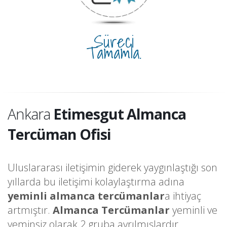
Süreci
Tamamla.
Ankara
Etimesgut Almanca
Tercüman Ofisi
Uluslararası iletişimin giderek yaygınlaştığı son
yıllarda bu iletişimi kolaylaştırma adına
yeminli almanca tercümanlar
a ihtiyaç
artmıştır.
Almanca Tercümanlar
yeminli ve
yeminsiz olarak 2 gruba ayrılmışlardır.