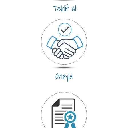
Teklif Al
Onayla