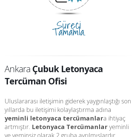
Süreci
Tamamla.
Ankara
Çubuk Letonyaca
Tercüman Ofisi
Uluslararası iletişimin giderek yaygınlaştığı son
yıllarda bu iletişimi kolaylaştırma adına
yeminli letonyaca tercümanlar
a ihtiyaç
artmıştır.
Letonyaca Tercümanlar
yeminli
ve yeminsiz olarak 2 gruba ayrılmışlardır.