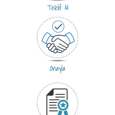
Teklif Al
Onayla