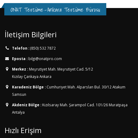
ONAT Tercüme
-
Ankara Tercüme Bürosu
İletişim Bilgileri
Telefon :
(850) 532 7872
Eposta :
bilgi@onatpro.com
Merkez :
Meşrutiyet Mah. Meşrutiyet Cad. 5/12
Kızılay Çankaya Ankara
Karadeniz Bölge :
Cumhuriyet Mah. Alparslan Bul. 30/12
Atakum
Samsun
Akdeniz Bölge :
Kızılsaray Mah. Şarampol Cad. 101/26
Muratpaşa
Antalya
Hızlı Erişim