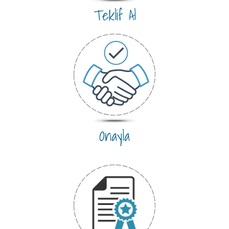
Teklif Al
Onayla