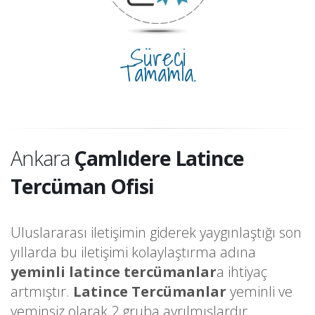
Süreci
Tamamla.
Ankara
Çamlıdere Latince
Tercüman Ofisi
Uluslararası iletişimin giderek yaygınlaştığı son
yıllarda bu iletişimi kolaylaştırma adına
yeminli latince tercümanlar
a ihtiyaç
artmıştır.
Latince Tercümanlar
yeminli ve
yeminsiz olarak 2 gruba ayrılmışlardır.