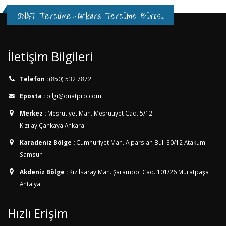
ONAT Tercüme
-
Ankara Tercüme Bürosu
İletişim Bilgileri
Telefon :
(850) 532 7872
Eposta :
bilgi@onatpro.com
Merkez :
Meşrutiyet Mah. Meşrutiyet Cad. 5/12
Kızılay Çankaya Ankara
Karadeniz Bölge :
Cumhuriyet Mah. Alparslan Bul. 30/12
Atakum
Samsun
Akdeniz Bölge :
Kızılsaray Mah. Şarampol Cad. 101/26
Muratpaşa
Antalya
Hızlı Erişim