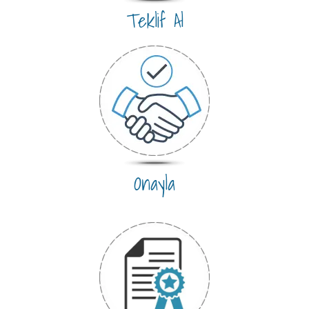
Teklif Al
Onayla