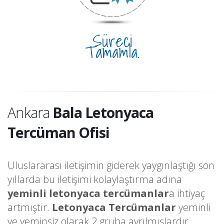
Süreci
Tamamla.
Ankara
Bala Letonyaca
Tercüman Ofisi
Uluslararası iletişimin giderek yaygınlaştığı son
yıllarda bu iletişimi kolaylaştırma adına
yeminli letonyaca tercümanlar
a ihtiyaç
artmıştır.
Letonyaca Tercümanlar
yeminli
ve yeminsiz olarak 2 gruba ayrılmışlardır.