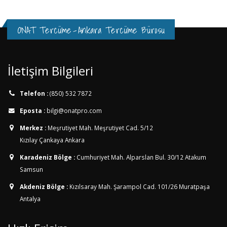
ONAT Tercüme
-
Ankara Tercüme Bürosu
İletişim Bilgileri
Telefon :
(850) 532 7872
Eposta :
bilgi@onatpro.com
Merkez :
Meşrutiyet Mah. Meşrutiyet Cad. 5/12
Kızılay Çankaya Ankara
Karadeniz Bölge :
Cumhuriyet Mah. Alparslan Bul. 30/12
Atakum
Samsun
Akdeniz Bölge :
Kızılsaray Mah. Şarampol Cad. 101/26
Muratpaşa
Antalya