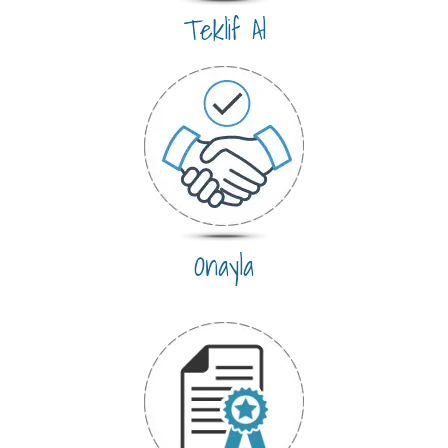
Teklif Al
Onayla