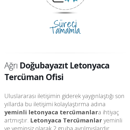
Süreci
Tamamla.
Ağrı
Doğubayazıt Letonyaca
Tercüman Ofisi
Uluslararası iletişimin giderek yaygınlaştığı son
yıllarda bu iletişimi kolaylaştırma adına
yeminli letonyaca tercümanlar
a ihtiyaç
artmıştır.
Letonyaca Tercümanlar
yeminli
ve yeminsiz olarak 2 gruba ayrılmışlardır.