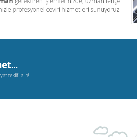
üman
gerektiren işlemlerinizde, uzman lehçe
zle profesyonel çeviri hizmetleri sunuyoruz.
et...
t teklifi alın!