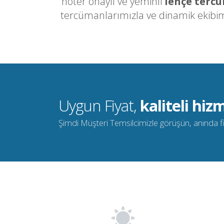
noter onaylı ve yeminli
lehçe terc
tercümanlarımızla ve dinamik ekibimi
Uygun Fiyat,
kaliteli hizm
Şimdi Müşteri Temsilcimizle görüşün, anında fiya