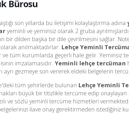
ık Bürosu
laştığı son yıllarda bu iletişimi kolaylaştırma adına
ar
yeminli ve yeminsiz olarak 2 gruba ayrılmışlardı
ğın bir dilden başka bir dile çevrilmesini sağlar. 
olarak anılmaktadırlar.
Lehçe Yeminli Tercüm
ir ve tüm kurumlarda geçerli hale gelir. Yeminsiz t
sinin imzalamasıdır.
Yeminli lehçe tercüman
h
ayrı gezmeye son vererek eldeki belgelerin tercüme
e'deki tüm şehirlerde bulunan
Lehçe Yeminli T
arı büyük bir titizlikle tercüme edip onaylayan pr
zılı ve sözlü yeminli tercüme hizmetleri vermekted
belgelerinizi ilave onay gerektirmeden istediğini