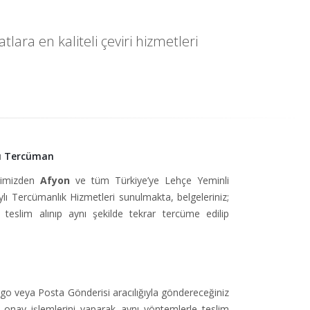
ara en kaliteli çeviri hizmetleri
lı Tercüman
isimizden
Afyon
ve tüm Türkiye’ye Lehçe Yeminli
 Tercümanlık Hizmetleri sunulmakta, belgeleriniz;
teslim alınıp aynı şekilde tekrar tercüme edilip
go veya Posta Gönderisi aracılığıyla göndereceğiniz
e onay işlemlerini yaparak aynı yöntemlerle teslim