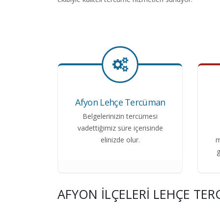
Afyon Lehçe Tercüman
Belgelerinizin tercümesi
vadettiğimiz süre içerisinde
elinizde olur.
m
g
AFYON İLÇELERI LEHÇE TE