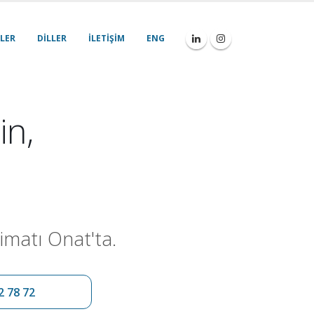
LER
DILLER
İLETIŞIM
ENG
in,
imatı Onat'ta.
2 78 72