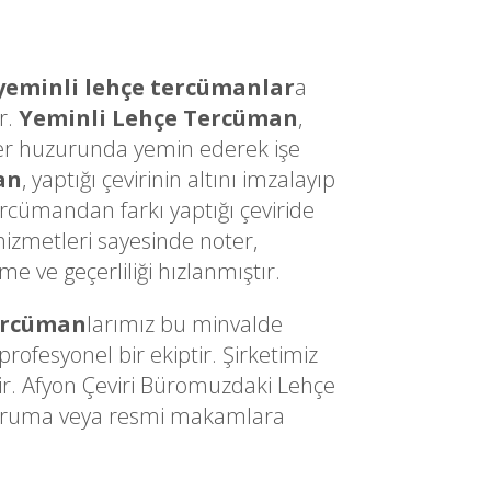
yeminli lehçe tercümanlar
a
r.
Yeminli Lehçe Tercüman
,
Noter huzurunda yemin ederek işe
an
, yaptığı çevirinin altını imzalayıp
ercümandan farkı yaptığı çeviride
izmetleri sayesinde noter,
 ve geçerliliği hızlanmıştır.
ercüman
larımız bu minvalde
ofesyonel bir ekiptir. Şirketimiz
ir. Afyon Çeviri Büromuzdaki Lehçe
z kuruma veya resmi makamlara