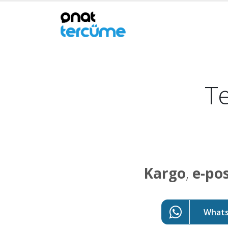
Te
Kargo
,
e-po
WhatsA