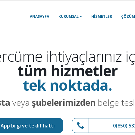
ANASAYFA
KURUMSAL
HIZMETLER
ÇÖZÜM
rcüme ihtiyaçlarınız iç
tüm hizmetler
tek noktada.
sta
veya
şubelerimizden
belge tesl
pp bilgi ve teklif hattı
0(850) 53