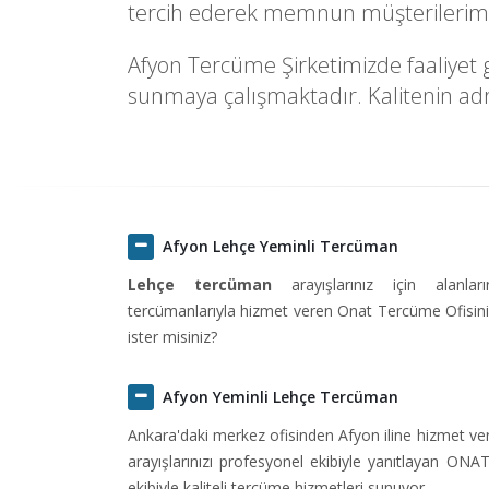
tercih ederek memnun müşterilerimiz
Afyon Tercüme Şirketimizde faaliyet g
sunmaya çalışmaktadır. Kalitenin adre
Afyon Lehçe Yeminli Tercüman
Lehçe tercüman
arayışlarınız için alanlar
tercümanlarıyla hizmet veren Onat Tercüme Ofisini 
ister misiniz?
Afyon Yeminli Lehçe Tercüman
Ankara'daki merkez ofisinden Afyon iline hizmet v
arayışlarınızı profesyonel ekibiyle yanıtlayan ON
ekibiyle kaliteli tercüme hizmetleri sunuyor.