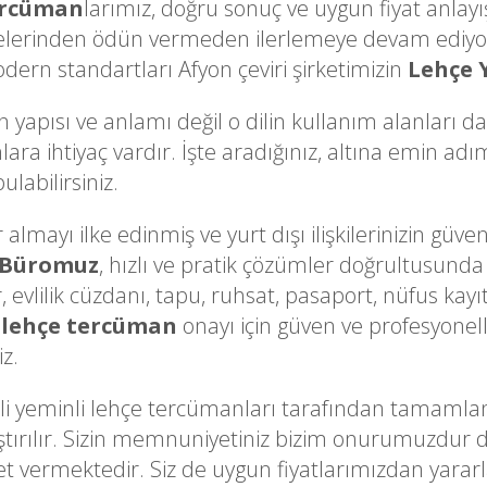
ercüman
larımız, doğru sonuç ve uygun fiyat anlay
kelerinden ödün vermeden ilerlemeye devam ediyor
odern standartları Afyon çeviri şirketimizin
Lehçe 
n yapısı ve anlamı değil o dilin kullanım alanları d
lara ihtiyaç vardır. İşte aradığınız, altına emin ad
labilirsiniz.
lmayı ilke edinmiş ve yurt dışı ilişkilerinizin güveni
 Büromuz
, hızlı ve pratik çözümler doğrultusunda 
, evlilik cüzdanı, tapu, ruhsat, pasaport, nüfus kayı
 lehçe tercüman
onayı için güven ve profesyonell
iz.
eminli lehçe tercümanları tarafından tamamlanan t
ulaştırılır. Sizin memnuniyetiniz bizim onurumuzdur
 vermektedir. Siz de uygun fiyatlarımızdan yararla