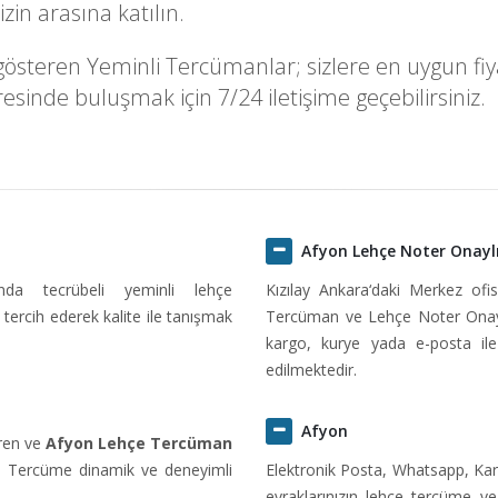
in arasına katılın.
österen Yeminli Tercümanlar; sizlere en uygun fiyatl
sinde buluşmak için 7/24 iletişime geçebilirsiniz.
Afyon Lehçe Noter Onay
ında tecrübeli yeminli lehçe
Kızılay Ankara‘daki Merkez of
tercih ederek kalite ile tanışmak
Tercüman ve Lehçe Noter Onaylı
kargo, kurye yada e-posta ile 
edilmektedir.
Afyon
eren ve
Afyon Lehçe Tercüman
AT Tercüme dinamik ve deneyimli
Elektronik Posta, Whatsapp, Kar
evraklarınızın lehçe tercüme v