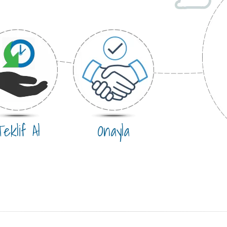
eklif Al
Onayla