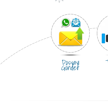
Dosyayı
T
Gönder